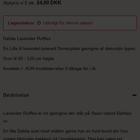
24,00 DKK
Stykpris v/ 5 stk.
Lagerstatus:
Udsolgt for denne sæson
Dahlia Lavender Ruffles
En Lilla til lavendel-lyserød Dinnerplate georgine af dekorativ typen.
Gror til 90 - 120 cm højde.
Knoldstr. I
KUN knoldstørrelse II tilbage for i år.
Beskrivelse
Lavender Ruffles er en georgine der står på Swan Island Dahlias'
cv.
En lilla Dahlia som mod midten gerne har en hvid bund der hos
nogen blomster trækkes ud i kronbladene. Den kan være ret