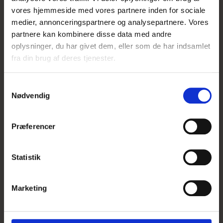
UDSOLGT
vores hjemmeside med vores partnere inden for sociale
medier, annonceringspartnere og analysepartnere. Vores
partnere kan kombinere disse data med andre
oplysninger, du har givet dem, eller som de har indsamlet
fra din brug af deres tjenester.
S
Nødvendig
a
m
t
Præferencer
y
k
k
Statistik
e
v
Marketing
a
l
Dahlia Freya's Paso Doble
g