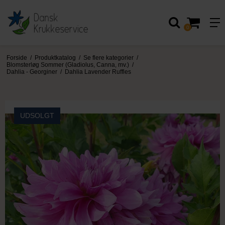
0
Forside
/
Produktkatalog
/
Se flere kategorier
/
Blomsterløg Sommer (Gladiolus, Canna, mv.)
/
Dahlia - Georginer
/
Dahlia Lavender Ruffles
UDSOLGT