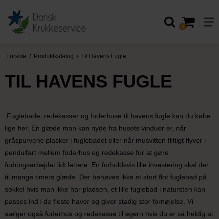
0
Forside
/
Produktkatalog
/
Til Havens Fugle
TIL HAVENS FUGLE
Fuglebade, redekasser og foderhuse til havens fugle kan du købe
lige her. En glæde man kan nyde fra husets vinduer er, når
gråspurvene plasker i fuglebadet eller når musvitten flittigt flyver i
pendulfart mellem foderhus og redekasse for at gøre
fodringsarbejdet lidt lettere. En forholdsvis lille investering skal der
til mange timers glæde. Der behøves ikke et stort flot fuglebad på
sokkel hvis man ikke har pladsen, et lille fuglebad i natursten kan
passes ind i de fleste haver og giver stadig stor fornøjelse. Vi
sælger også foderhus og redekasse til egern hvis du er så heldig at