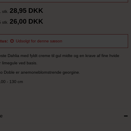
28,95 DKK
1 stk.
26,00 DKK
5 stk.
tus:
Udsolgt for denne sæson
te Dahlia med fyldt creme til gul midte og en krave af fine hvide
r limegule ved basis.
so Doble er anemoneblomstrende georgine.
100 - 130 cm
se