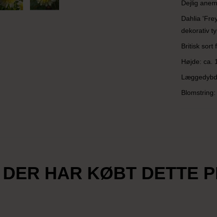
Dejlig anem
Dahlia 'Fre
dekorativ t
Britisk sort
Højde: ca. 
Læggedybde
Blomstring:
 DER HAR KØBT DETTE 