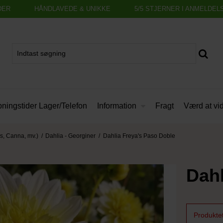
DER
HÅNDLAVEDE & UNIKKE
5/5 STJERNER I ANMELDEL
Information
ningstider Lager/Telefon
Fragt
Værd at vi
s, Canna, mv.)
/
Dahlia - Georginer
/
Dahlia Freya's Paso Doble
Dahl
Produktet