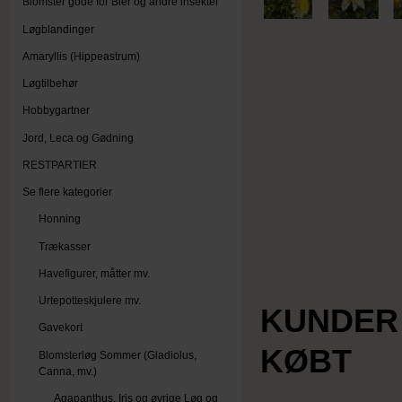
Blomster gode for Bier og andre insekter
Løgblandinger
Amaryllis (Hippeastrum)
Løgtilbehør
Hobbygartner
Jord, Leca og Gødning
RESTPARTIER
Se flere kategorier
Honning
Trækasser
Havefigurer, måtter mv.
Urtepotteskjulere mv.
KUNDER
Gavekort
KØBT
Blomsterløg Sommer (Gladiolus,
Canna, mv.)
Agapanthus, Iris og øvrige Løg og