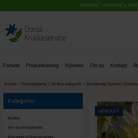
FØRENDE I KRUKKER & TØN
Forside
Produktkatalog
Nyheder
Om os
Kontakt
Åb
Forside
/
Produktkatalog
/
Se flere kategorier
/
Blomsterløg Sommer (Gladiolu
Kategorier
UDSOLGT
Krukker
Vin- og whiskytønder
Netsække & Brændesække