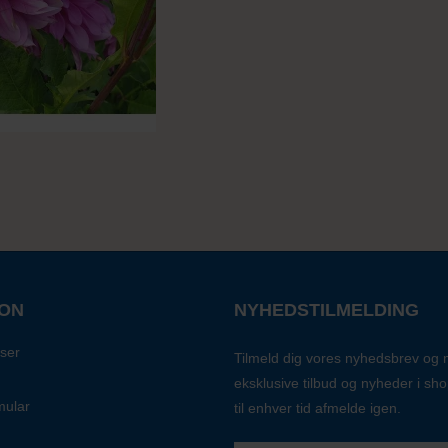
ION
NYHEDSTILMELDING
ser
Tilmeld dig vores nyhedsbrev og
eksklusive tilbud og nyheder i sh
mular
til enhver tid afmelde igen.