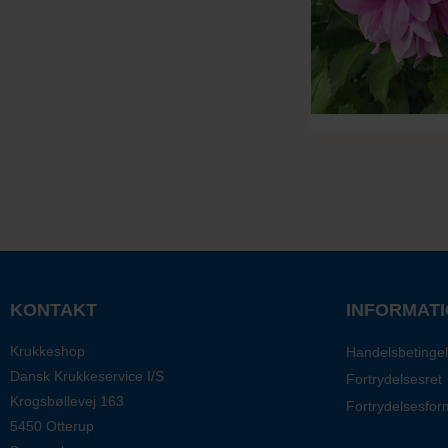
KONTAKT
INFORMAT
Krukkeshop
Handelsbetingel
Dansk Krukkeservice I/S
Fortrydelsesret
Krogsbøllevej 163
Fortrydelsesfor
5450 Otterup