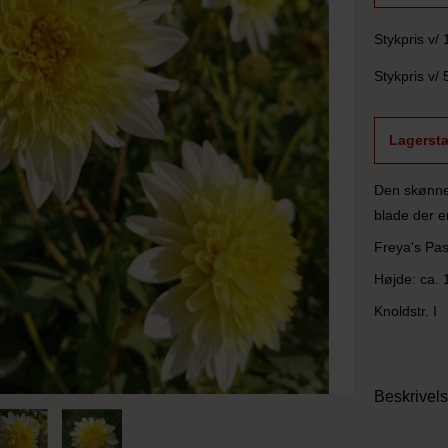
Stykpris v/ 
Stykpris v/ 
Lagersta
Den skønnes
blade der e
Freya's Pa
Højde: ca. 
Knoldstr. I
Beskrivel