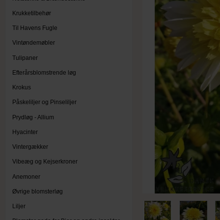
Krukketilbehør
Til Havens Fugle
Vintøndemøbler
Tulipaner
Efterårsblomstrende løg
Krokus
Påskeliljer og Pinseliljer
Prydløg - Allium
Hyacinter
Vintergækker
Vibeæg og Kejserkroner
Anemoner
Øvrige blomsterløg
Liljer