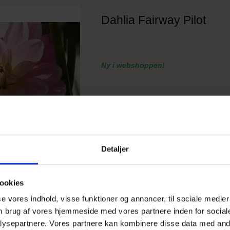
Dahlia Fairway Pilot
Ny i webshoppen!
Detaljer
ookies
sse vores indhold, visse funktioner og annoncer, til sociale medier
 om brug af vores hjemmeside med vores partnere inden for social
Dahlia Lipoma
ysepartnere. Vores partnere kan kombinere disse data med andr