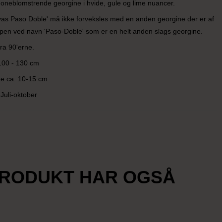
oneblomstrende georgine i hvide, gule og lime nuancer.
yas Paso Doble' må ikke forveksles med en anden georgine der er af
ypen ved navn 'Paso-Doble' som er en helt anden slags georgine.
 fra 90'erne.
100 - 130 cm
 ca. 10-15 cm
 Juli-oktober
PRODUKT HAR OGSÅ