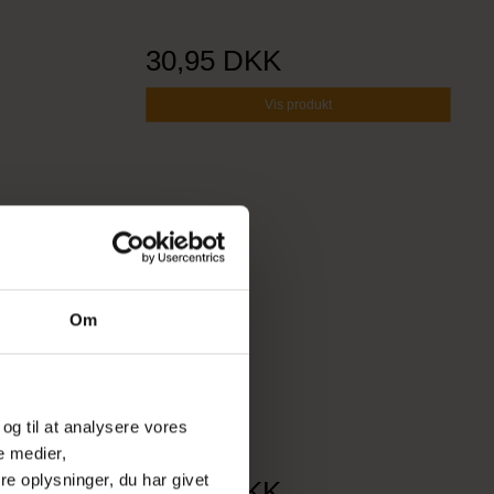
30,95 DKK
Vis produkt
Om
 og til at analysere vores
e medier,
e oplysninger, du har givet
27,95 DKK