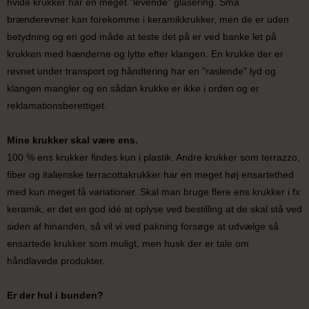
hvide krukker har en meget "levende" glasering. Små
brænderevner kan forekomme i keramikkrukker, men de er uden
betydning og en god måde at teste det på er ved banke let på
krukken med hænderne og lytte efter klangen. En krukke der er
revnet under transport og håndtering har en "raslende" lyd og
klangen mangler og en sådan krukke er ikke i orden og er
reklamationsberettiget.
Mine krukker skal være ens.
100 % ens krukker findes kun i plastik. Andre krukker som terrazzo,
fiber og italienske terracottakrukker har en meget høj ensartethed
med kun meget få variationer. Skal man bruge flere ens krukker i fx
keramik, er det en god idé at oplyse ved bestilling at de skal stå ved
siden af hinanden, så vil vi ved pakning forsøge at udvælge så
ensartede krukker som muligt, men husk der er tale om
håndlavede produkter.
Er der hul i bunden?