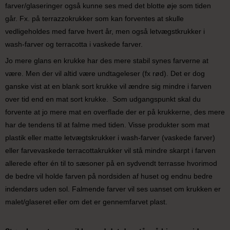
farver/glaseringer også kunne ses med det blotte øje som tiden
går. Fx. på terrazzokrukker som kan forventes at skulle
vedligeholdes med farve hvert år, men også letvægstkrukker i
wash-farver og terracotta i vaskede farver.
Jo mere glans en krukke har des mere stabil synes farverne at
være. Men der vil altid være undtageleser (fx rød). Det er dog
ganske vist at en blank sort krukke vil ændre sig mindre i farven
over tid end en mat sort krukke. Som udgangspunkt skal du
forvente at jo mere mat en overflade der er på krukkerne, des mere
har de tendens til at falme med tiden. Visse produkter som mat
plastik eller matte letvægtskrukker i wash-farver (vaskede farver)
eller farvevaskede terracottakrukker vil stå mindre skarpt i farven
allerede efter én til to sæsoner på en sydvendt terrasse hvorimod
de bedre vil holde farven på nordsiden af huset og endnu bedre
indendørs uden sol. Falmende farver vil ses uanset om krukken er
malet/glaseret eller om det er gennemfarvet plast.