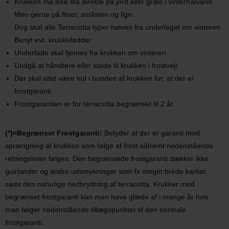
Krukken må ikke stå direkte på jord eller græs i vinterhalvåret.
Men gerne på fliser, småsten og lign.
Dog skal alle Terracotta typer hæves fra underlaget om vinteren.
Benyt evt. krukkefødder.
Underfade skal fjernes fra krukken om vinteren.
Undgå at håndtere eller støde til krukken i frostvejr.
Der skal altid være hul i bunden af krukken for, at der er
frostgaranti.
Frostgarantien er for terracotta begrænset til 2 år.
(*)=Begrænset Frostgaranti:
Betyder at der er garanti mod
sprængning af krukken som følge af frost såfremt nedenstående
retningslinier følges. Den begrænsede frostgaranti dækker ikke
guirlander og andre udsmykninger som fx meget brede kanter,
samt den naturlige nedbrydning af terracotta. Krukker med
begrænset frostgaranti kan man have glæde af i mange år hvis
man følger nedenstående tillægspunkter til den normale
frostgaranti.