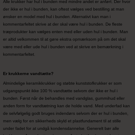
Alle krukker har hul i bunden med mindre andet er anført. Der hvor
der ikke er hul i bunden, kan oftest vælges ved bestilling at man
ønsker en model med hul i bunden. Alternativt kan man i
kommentarfeltet skrive at der skal være hul i bunden. De fleste
træprodukter kan vælges enten med eller uden hul i bunden. Man
er altid velkommen til at gøre ekstra opmærksom på om det skal
være med eller ude hul i bunden ved at skrive en bemærkning i
kommentarfeltet.
Er krukkerne vandtætte?
Almindelige keramikkrukker og støbte kunststofkrukker er som
udgangspunkt ikke 100 % vandtætte selvom der ikke er hul i
bunden. Først når de behandles med vandglas, gummihud eller
anden form for vandtætning kan de holde vand. Med underfad kan
de selvfølgelig godt bruges indendørs selvom der er hul i bunden,
men vælg for en sikkerheds skyld et plastfundament til at stille
under fadet for at undgå kondensdannelse. Generelt bør alle