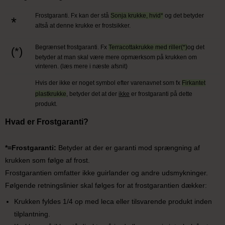
Frostgaranti. Fx kan der stå
Sonja krukke, hvid*
og det betyder
*
altså at denne krukke er frostsikker.
Begrænset frostgaranti. Fx
Terracottakrukke med riller(*)
og det
(*)
betyder at man skal være mere opmærksom på krukken om
vinteren. (læs mere i næste afsnit)
Hvis der ikke er noget symbol efter varenavnet som fx
Firkantet
plastkrukke
, betyder det at der
ikke
er frostgaranti på dette
produkt.
Hvad er Frostgaranti?
*=Frostgaranti:
Betyder at der er garanti mod sprængning af
krukken som følge af frost.
Frostgarantien omfatter ikke guirlander og andre udsmykninger.
Følgende retningslinier skal følges for at frostgarantien dækker:
Krukken fyldes 1/4 op med leca eller tilsvarende produkt inden
tilplantning.