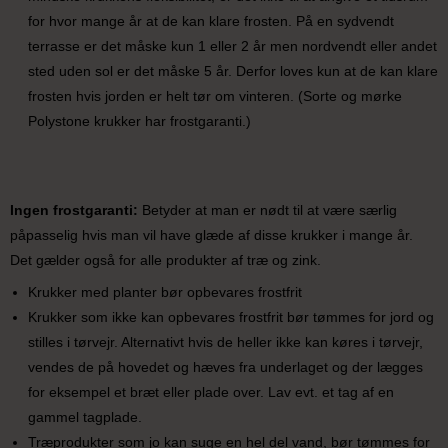
for hvor mange år at de kan klare frosten. På en sydvendt
terrasse er det måske kun 1 eller 2 år men nordvendt eller andet
sted uden sol er det måske 5 år. Derfor loves kun at de kan klare
frosten hvis jorden er helt tør om vinteren. (Sorte og mørke
Polystone krukker har frostgaranti.)
Ingen frostgaranti:
Betyder at man er nødt til at være særlig
påpasselig hvis man vil have glæde af disse krukker i mange år.
Det gælder også for alle produkter af træ og zink.
Krukker med planter bør opbevares frostfrit
Krukker som ikke kan opbevares frostfrit bør tømmes for jord og
stilles i tørvejr. Alternativt hvis de heller ikke kan køres i tørvejr,
vendes de på hovedet og hæves fra underlaget og der lægges
for eksempel et bræt eller plade over. Lav evt. et tag af en
gammel tagplade.
Træprodukter som jo kan suge en hel del vand, bør tømmes for