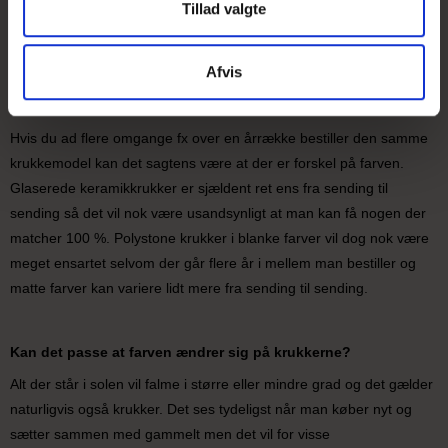
Tillad valgte
størrelse på bunden på ca. 23 - 24 cm.
Afvis
Jeg har købt de samme krukker flere gange men jeg synes
ikke farven er den samme?
Hvis du ad flere omgange fx over en årrække bestiller den samme
krukkemodel kan det sagtens være at der er forskel på farven.
Glaserede keramikkrukker er sjældent ret ens fra sending til
sending så det vil nok være usandsynligt at man kan få nogen der
matcher 100 %. Polystone krukker i blanke farver vil dog nok være
meget ensartet selvom der går flere år i mellem man bestiller og
matte farver kan variere lidt mere fra sending til sending.
Kan det passe at farven ændrer sig på krukkerne?
Alt der står i solen vil falme i større eller mindre grad og det gælder
naturligvis også krukker. Det ses tydeligst når man køber nyt og
sætter sammen med gammelt men det vil for visse