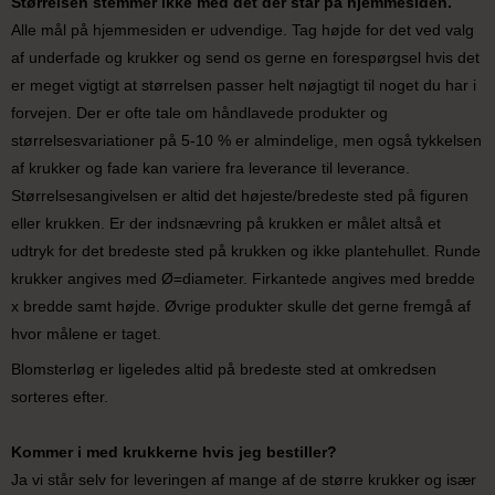
Størrelsen stemmer ikke med det der står på hjemmesiden.
Alle mål på hjemmesiden er udvendige. Tag højde for det ved valg
af underfade og krukker og send os gerne en forespørgsel hvis det
er meget vigtigt at størrelsen passer helt nøjagtigt til noget du har i
forvejen. Der er ofte tale om håndlavede produkter og
størrelsesvariationer på 5-10 % er almindelige, men også tykkelsen
af krukker og fade kan variere fra leverance til leverance.
Størrelsesangivelsen er altid det højeste/bredeste sted på figuren
eller krukken. Er der indsnævring på krukken er målet altså et
udtryk for det bredeste sted på krukken og ikke plantehullet. Runde
krukker angives med Ø=diameter. Firkantede angives med bredde
x bredde samt højde. Øvrige produkter skulle det gerne fremgå af
hvor målene er taget.
Blomsterløg er ligeledes altid på bredeste sted at omkredsen
sorteres efter.
Kommer i med krukkerne hvis jeg bestiller?
Ja vi står selv for leveringen af mange af de større krukker og især