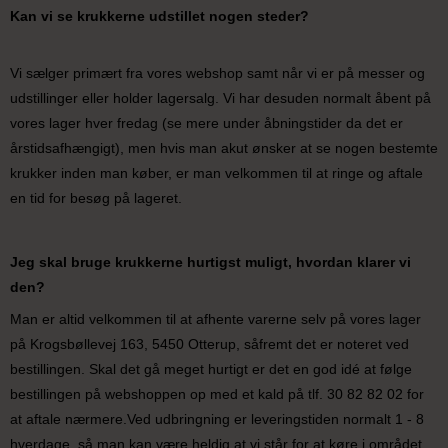
Kan vi se krukkerne udstillet nogen steder?
Vi sælger primært fra vores webshop samt når vi er på messer og
udstillinger eller holder lagersalg. Vi har desuden normalt åbent på
vores lager hver fredag (se mere under åbningstider da det er
årstidsafhængigt), men hvis man akut ønsker at se nogen bestemte
krukker inden man køber, er man velkommen til at ringe og aftale
en tid for besøg på lageret.
Jeg skal bruge krukkerne hurtigst muligt, hvordan klarer vi
den?
Man er altid velkommen til at afhente varerne selv på vores lager
på Krogsbøllevej 163, 5450 Otterup, såfremt det er noteret ved
bestillingen. Skal det gå meget hurtigt er det en god idé at følge
bestillingen på webshoppen op med et kald på tlf. 30 82 82 02 for
at aftale nærmere.Ved udbringning er leveringstiden normalt 1 - 8
hverdage, så man kan være heldig at vi står for at køre i området