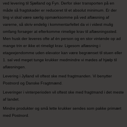
ved levering til Sjælland og Fyn. Derfor sker transporten på en
måde så fragtskader er reduceret til et absolut minimum. Er der
ting vi skal være særlig opmærksomme på ved aflæsning af
varerne, så skriv endelig i kommentarfeltet da vi i videst mulig
omfang forsøger at efterkomme rimelige krav til aflæsningssted.
Men husk der leveres ofte af én person og en stor vintønde op ad
mange trin er ikke et rimeligt krav. Ligesom aflæsning i
etageejendomme uden elevator kan være begrænset til stuen eller
1. sal ved meget tunge krukker medmindre vi mødes af hjælp til
aflæsningen.
Levering i Jylland vil oftest ske med fragtmanden. Vi benytter
Postnord og Danske Fragtmænd.
Leveringer i vinterperioden vil oftest ske med fragtmand i det meste
af landet.
Mindre produkter og små lette krukker sendes som pakke primært
med Postnord.