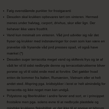
Følg ovenstående punkter for frostgaranti
Desuden skal krukken opbevares tørt om vinteren. Hermed
menes under halvtag, carport, drivhus, skur eller lign. Der
behøver ikke være frostfrit.
Vand kun minimalt om vinteren. Våd jord udvider sig når det
fryser og krukker med indsnævringer for oven som kan være en
prøvelse når frysende våd jord presses opad, vil også have
mærket (*)
Desuden suger terracotta meget vand og skiftevis frys og tø af
vådt ler vil til sidst nedbryde denne og terracottakrukkerne bliver
porøse og vil til sidst ende med at forvitre. Det gælder hvad
enten de kommer fra Italien, Rumænien, Vietnam eller et helt
andet sted. Afspring pga. kridtstykker i leret er helt almindelig for
terracotta og ikke noget man kan undgå.
Polystone og fiberkrukker i andre farver end sort, er i princippet
frostsikre men pga. solens evne til at nedbryde plastdele og
mindske krukkens fleksibilitet, er det ikke til at angive et tidsrum