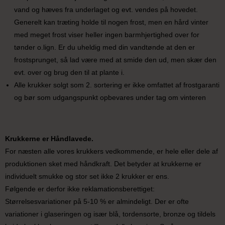
vand og hæves fra underlaget og evt. vendes på hovedet.
Generelt kan træting holde til nogen frost, men en hård vinter
med meget frost viser heller ingen barmhjertighed over for
tønder o.lign. Er du uheldig med din vandtønde at den er
frostsprunget, så lad være med at smide den ud, men skær den
evt. over og brug den til at plante i.
Alle krukker solgt som 2. sortering er ikke omfattet af frostgaranti
og bør som udgangspunkt opbevares under tag om vinteren
Krukkerne er Håndlavede.
For næsten alle vores krukkers vedkommende, er hele eller dele af
produktionen sket med håndkraft. Det betyder at krukkerne er
individuelt smukke og stor set ikke 2 krukker er ens.
Følgende er derfor ikke reklamationsberettiget:
Størrelsesvariationer på 5-10 % er almindeligt. Der er ofte
variationer i glaseringen og især blå, tordensorte, bronze og tildels