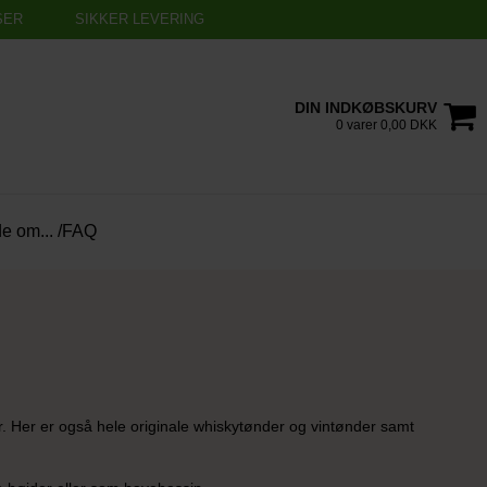
SER
SIKKER LEVERING
DIN INDKØBSKURV
0 varer 0,00 DKK
de om... /FAQ
r. Her er også hele originale whiskytønder og vintønder samt