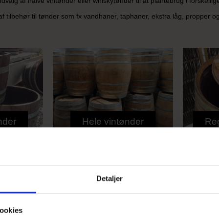
dvalg af halve vintønder eller whiskytønder til at plantebrug i forskelli
af tilbehør til tønder som fx vandhaner, taphaner, ekstra låg, propper o
nder
Hele vintønder
Re
Detaljer
Ingen produkter fundet.
ookies