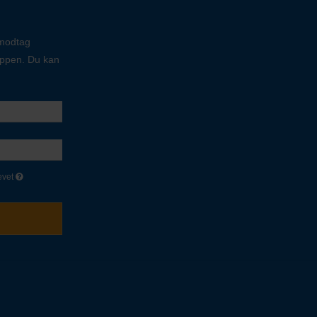
 modtag
oppen. Du kan
evet