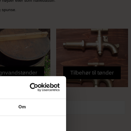
ge højder eller som havebassin.
g spunse.
gnvandstønder
Tilbehør til tønder
Om