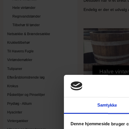
Desuden har vi et bredt u
Hele vintønder
Endelig er der et udvalg 
Regnvandstønder
Tilbehør til tønder
Netsække & Brændesække
Krukketilbehør
Til Havens Fugle
Vintøndemøbler
Tulipaner
Halve vintø
Efterårsblomstrende løg
Krokus
Påskeliljer og Pinseliljer
Prydløg - Allium
Samtykke
Hyacinter
Vintergækker
Denne hjemmeside bruger c