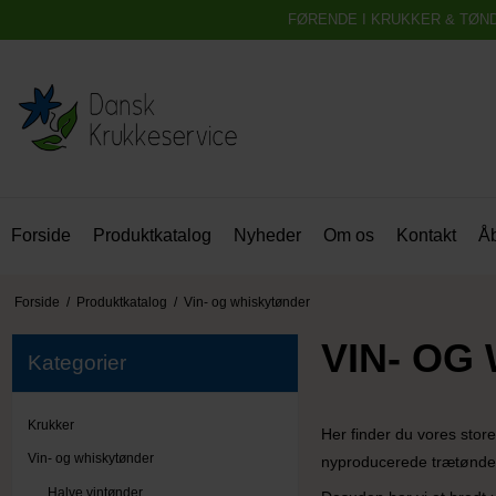
FØRENDE I KRUKKER & TØN
Forside
Produktkatalog
Nyheder
Om os
Kontakt
Åb
Forside
/
Produktkatalog
/
Vin- og whiskytønder
VIN- OG
Kategorier
Krukker
Her finder du vores stor
Vin- og whiskytønder
nyproducerede trætønde
Halve vintønder