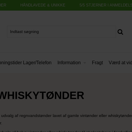
DER
HÅNDLAVEDE & UNIKKE
5/5 STJERNER I ANMELDEL
Information
ningstider Lager/Telefon
Fragt
Værd at vi
 WHISKYTØNDER
e udvalg af regnvandstønder lavet af gamle vintønder eller whiskytønde
r.