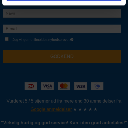
Jeg vil gerne tilmeldes nyhedsbrevet
GODKEND
Vurderet 5 / 5 stjerner ud fra mere end 30 anmeldelser fra
Google anmeldelser
★ ★ ★ ★ ★
"
Virkelig hurtig og god service!
Kan i den grad anbefales!
"