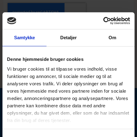
Tilmeld
Afmeld
Samtykke
Detaljer
Om
Dine personlige data vil hjælpe os når vi skal sende dig vores nyhedsbrev. Du
Denne hjemmeside bruger cookies
vil modtage information om produkter, tilbud og vores virksomhed. Vi lover at
passe på dine data og holde dem sikret. Hvis du gerne vil afmelde dig
Vi bruger cookies til at tilpasse vores indhold, visse
nyhedsbrevet, så kan det gøres her fra vores website.
funktioner og annoncer, til sociale medier og til at
analysere vores trafik. Vi deler oplysninger om brug af
vores hjemmeside med vores partnere inden for sociale
medier, annonceringspartnere og analysepartnere. Vores
KONTAKT
partnere kan kombinere disse data med andre
oplysninger, du har givet dem, eller som de har indsamlet
Krukkeshop
fra din brug af deres tjenester.
Dansk Krukkeservice I/S
Krogsbøllevej 163
S