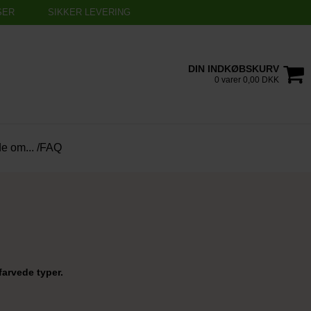
SER
SIKKER LEVERING
DIN INDKØBSKURV
0 varer 0,00 DKK
de om... /FAQ
rfarvede typer.