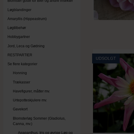
Blomster gode for Bier og andre insekter
Løgblandinger
Amaryllis (Hippeastrum)
Løgtilbehør
Hobbygartner
Jord, Leca og Gødning
RESTPARTIER
UDSOLGT
Se flere kategorier
Honning
Trækasser
Havefigurer, måtter mv.
Urtepotteskjulere mv.
Gavekort
Blomsterløg Sommer (Gladiolus,
Canna, mv.)
Agapanthus, Iris og øvrige Løg og