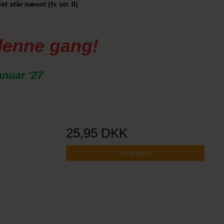
t står nævnt (fx str. II)
denne gang!
anuar '27
25,95 DKK
Vis produkt