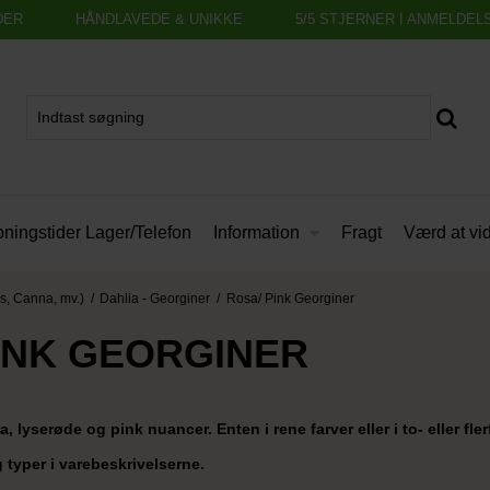
DER
HÅNDLAVEDE & UNIKKE
5/5 STJERNER I ANMELDEL
Information
ningstider Lager/Telefon
Fragt
Værd at vi
s, Canna, mv.)
/
Dahlia - Georginer
/
Rosa/ Pink Georginer
INK GEORGINER
a, lyserøde og pink nuancer. Enten i rene farver eller i to- eller fle
typer i varebeskrivelserne.