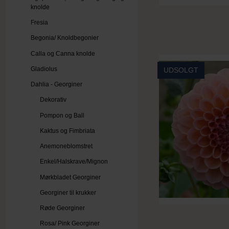
knolde
Fresia
Begonia/ Knoldbegonier
Calla og Canna knolde
Gladiolus
UDSOLGT
Dahlia - Georginer
Dekorativ
Pompon og Ball
Kaktus og Fimbriata
Anemoneblomstret
Enkel/Halskrave/Mignon
Mørkbladet Georginer
Georginer til krukker
Røde Georginer
Rosa/ Pink Georginer