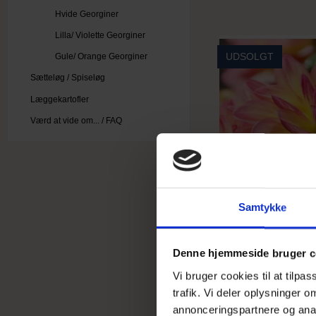
Hvide Georginer
Lilla/ Violette Georginer
UDSOLGT
Gule/ Orange Georginer
Sætteløg / Spiseløg
Læggekartofler
Værd at vide om... / FAQ
Samtykke
Denne hjemmeside bruger c
Vi bruger cookies til at tilpa
trafik. Vi deler oplysninger
annonceringspartnere og anal