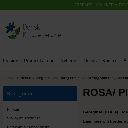
FØRENDE I KRUKKER & TØN
Forside
Produktkatalog
Nyheder
Om os
Kontakt
Åb
Forside
/
Produktkatalog
/
Se flere kategorier
/
Blomsterløg Sommer (Gladiolu
ROSA/ P
Kategorier
Krukker
Georginer (dahlia) i ros
Vin- og whiskytønder
Læs mere om højder og 
Netsække & Brændesække