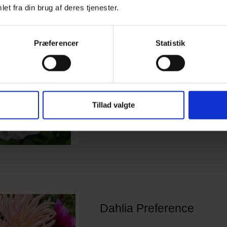
et fra din brug af deres tjenester.
Dahlia Wizard of Oz
Præferencer
Statistik
Tillad valgte
Dahlia Preference