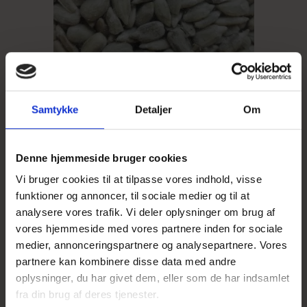
Samtykke
Detaljer
Om
Denne hjemmeside bruger cookies
Vi bruger cookies til at tilpasse vores indhold, visse
Afskallet Solsikke
funktioner og annoncer, til sociale medier og til at
analysere vores trafik. Vi deler oplysninger om brug af
1 kg: 28 kr.
vores hjemmeside med vores partnere inden for sociale
2,5 kg: 59 kr.
medier, annonceringspartnere og analysepartnere. Vores
partnere kan kombinere disse data med andre
Pris fra
28,00 DKK
oplysninger, du har givet dem, eller som de har indsamlet
fra din brug af deres tjenester.
Vis produkt