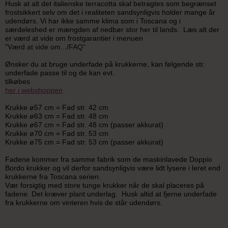
Husk at alt det italienske terracotta skal betragtes som begrænset
frostsikkert selv om det i realiteten sandsynligvis holder mange år
udendørs. Vi har ikke samme klima som i Toscana og i
særdeleshed er mængden af nedbør stor her til lands. Læs alt der
er værd at vide om frostgarantier i menuen
"Værd at vide om.../FAQ"
Ønsker du at bruge underfade på krukkerne, kan følgende str.
underfade passe til og de kan evt.
tilkøbes
her i webshoppen
Krukke ø57 cm = Fad str. 42 cm
Krukke ø63 cm = Fad str. 48 cm
Krukke ø67 cm = Fad str. 48 cm (passer akkurat)
Krukke ø70 cm = Fad str. 53 cm
Krukke ø75 cm = Fad str. 53 cm (passer akkurat)
Fadene kommer fra samme fabrik som de maskinlavede Doppio
Bordo krukker og vil derfor sandsynligvis være lidt lysere i leret end
krukkerne fra Toscana serien.
Vær forsigtig med store tunge krukker når de skal placeres på
fadene. Det kræver plant underlag. Husk altid at fjerne underfade
fra krukkerne om vinteren hvis de står udendørs.