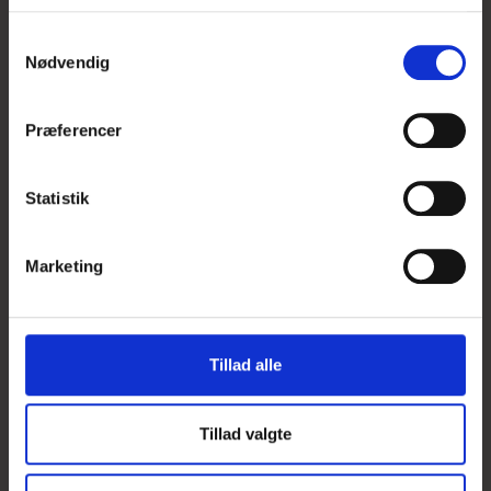
S
Nødvendig
a
m
t
Præferencer
UDSOLGT
y
k
k
Statistik
e
v
Marketing
a
l
g
Tillad alle
Tillad valgte