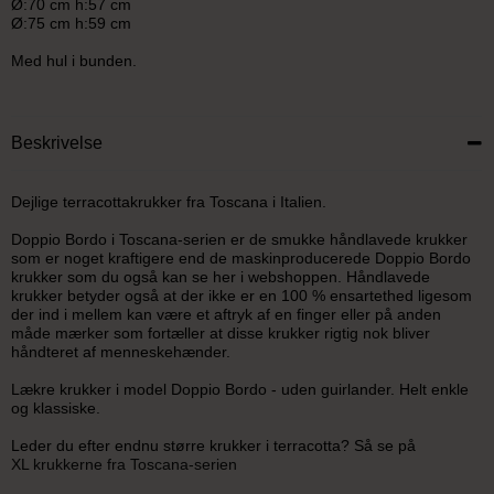
Ø:70 cm h:57 cm
Ø:75 cm h:59 cm
Med hul i bunden.
Beskrivelse
Dejlige terracottakrukker fra Toscana i Italien.
Doppio Bordo i Toscana-serien er de smukke håndlavede krukker
som er noget kraftigere end de maskinproducerede Doppio Bordo
krukker som du også kan se her i webshoppen. Håndlavede
krukker betyder også at der ikke er en 100 % ensartethed ligesom
der ind i mellem kan være et aftryk af en finger eller på anden
måde mærker som fortæller at disse krukker rigtig nok bliver
håndteret af menneskehænder.
Lækre krukker i model Doppio Bordo - uden guirlander. Helt enkle
og klassiske.
Leder du efter endnu større krukker i terracotta? Så se på
XL krukkerne fra Toscana-serien