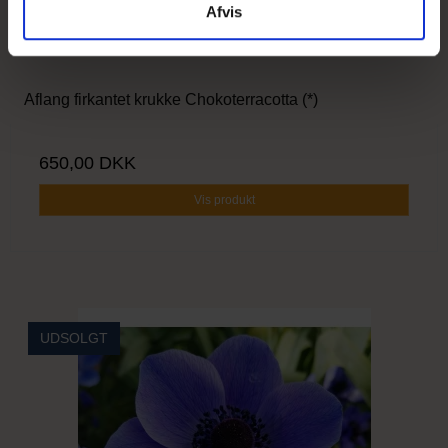
Afvis
Aflang firkantet krukke Chokoterracotta (*)
650,00 DKK
Vis produkt
UDSOLGT