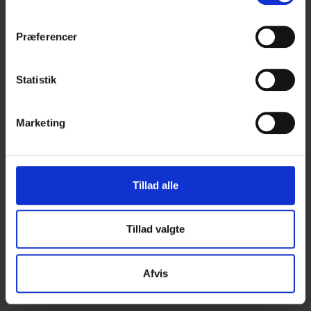
Vis produkt
m
t
Præferencer
y
k
k
Statistik
e
v
Marketing
a
l
g
Tillad alle
Tillad valgte
Afvis