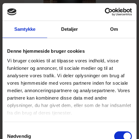
Samtykke
Detaljer
Om
Denne hjemmeside bruger cookies
Vi bruger cookies til at tilpasse vores indhold, visse
funktioner og annoncer, til sociale medier og til at
analysere vores trafik. Vi deler oplysninger om brug af
vores hjemmeside med vores partnere inden for sociale
medier, annonceringspartnere og analysepartnere. Vores
partnere kan kombinere disse data med andre
oplysninger, du har givet dem, eller som de har indsamlet
Cao krukke 150 cm, Sort Polystone*
fra din brug af deres tjenester.
2.695,00 DKK
S
Nødvendig
a