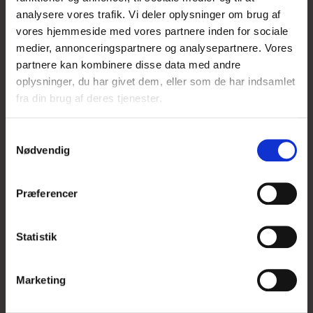
analysere vores trafik. Vi deler oplysninger om brug af
vores hjemmeside med vores partnere inden for sociale
UDSOLGT
medier, annonceringspartnere og analysepartnere. Vores
partnere kan kombinere disse data med andre
oplysninger, du har givet dem, eller som de har indsamlet
fra din brug af deres tjenester.
S
Nødvendig
a
m
t
Præferencer
y
k
k
Statistik
e
v
Marketing
a
l