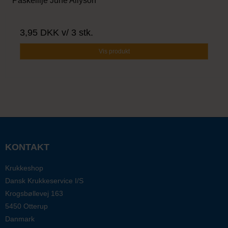
Påskelilje June Allyson
3,95 DKK
v/ 3 stk.
Vis produkt
KONTAKT
Krukkeshop
Dansk Krukkeservice I/S
Krogsbøllevej 163
5450 Otterup
Danmark