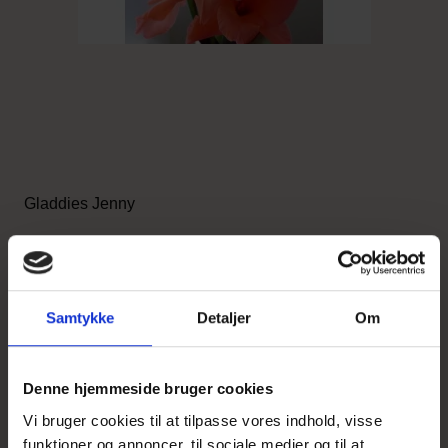
Gladdies Jenny
Ny i webshoppen!
Samtykke
Detaljer
Om
2,70 DKK
v/ 5 stk.
Vis produkt
Denne hjemmeside bruger cookies
Vi bruger cookies til at tilpasse vores indhold, visse
funktioner og annoncer, til sociale medier og til at