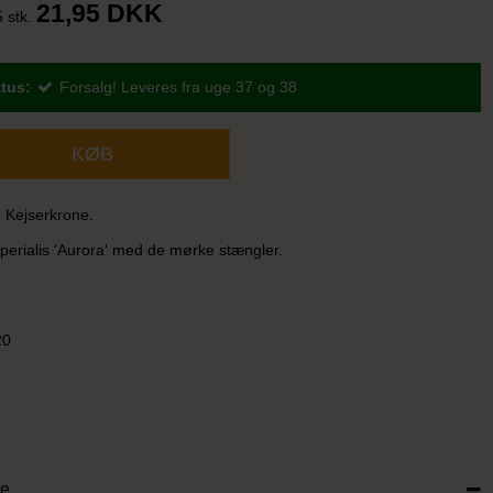
21,95 DKK
5 stk.
tus:
Forsalg! Leveres fra uge 37 og 38
KØB
 Kejserkrone.
Imperialis 'Aurora' med de mørke stængler.
20
se