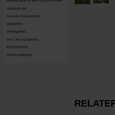
Blomster gode for Bier og andre insekter
Løgblandinger
Amaryllis (Hippeastrum)
Løgtilbehør
Hobbygartner
Jord, Leca og Gødning
RESTPARTIER
Se flere kategorier
RELATE