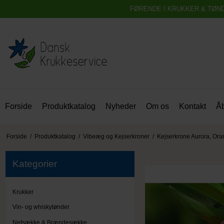
FØRENDE I KRUKKER & TØN
Forside
Produktkatalog
Nyheder
Om os
Kontakt
Åb
Forside
/
Produktkatalog
/
Vibeæg og Kejserkroner
/
Kejserkrone Aurora, Or
Kategorier
Krukker
Vin- og whiskytønder
Netsække & Brændesække