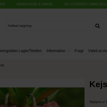
DER
HÅNDLAVEDE & UNIKKE
5/5 STJERNER I ANMELDEL
Information
ningstider Lager/Telefon
Fragt
Værd at vi
ange
Kejs
Stykpris v/ 