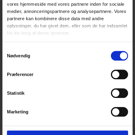
vores hjemmeside med vores partnere inden for sociale
medier, annonceringspartnere og analysepartnere. Vores
partnere kan kombinere disse data med andre
oplysninger, du har givet dem, eller som de har indsamlet
fra din brug af deres tjenester.
S
Nødvendig
a
m
t
Præferencer
y
k
k
Statistik
e
Nerine 'Like a Virgin'
v
Marketing
a
l
14,00 DKK
g