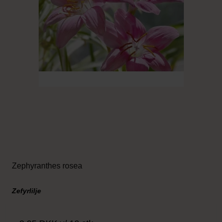
Zephyranthes rosea
Zefyrlilje