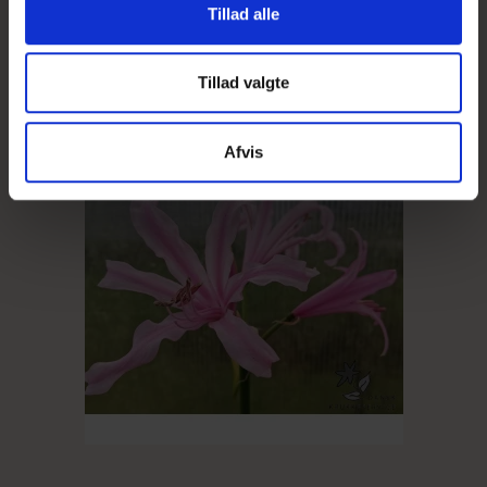
Vis produkt
Tillad alle
Tillad valgte
Afvis
UDSOLGT