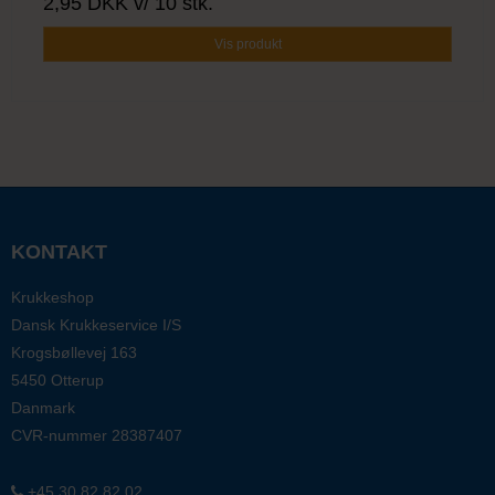
2,95 DKK
v/ 10 stk.
Vis produkt
KONTAKT
Krukkeshop
Dansk Krukkeservice I/S
Krogsbøllevej 163
5450 Otterup
Danmark
CVR-nummer
28387407
+45 30 82 82 02