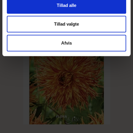
Tillad alle
Vis produkt
Tillad valgte
Afvis
UDSOLGT