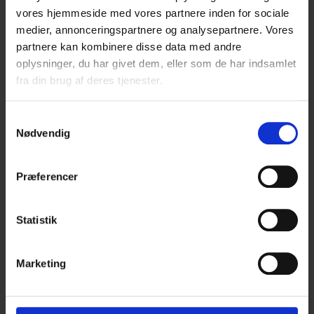
vores hjemmeside med vores partnere inden for sociale
medier, annonceringspartnere og analysepartnere. Vores
partnere kan kombinere disse data med andre
oplysninger, du har givet dem, eller som de har indsamlet
fra din brug af deres tjenester.
S
Nødvendig
a
m
t
Præferencer
y
k
k
Statistik
e
v
Dahlia Preference
Marketing
a
l
26,95 DKK
g