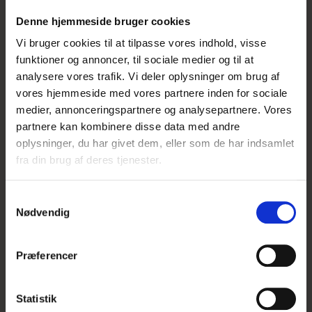
TILBUD
Denne hjemmeside bruger cookies
Vi bruger cookies til at tilpasse vores indhold, visse
funktioner og annoncer, til sociale medier og til at
analysere vores trafik. Vi deler oplysninger om brug af
vores hjemmeside med vores partnere inden for sociale
medier, annonceringspartnere og analysepartnere. Vores
partnere kan kombinere disse data med andre
oplysninger, du har givet dem, eller som de har indsamlet
fra din brug af deres tjenester.
S
Nødvendig
a
m
t
Præferencer
y
k
k
Statistik