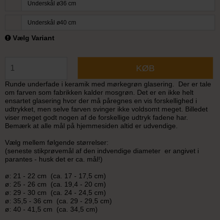
Underskål ø36 cm
Underskål ø40 cm
Vælg Variant
KØB
Runde underfade i keramik med mørkegrøn glasering. Der er tale
om farven som fabrikken kalder mosgrøn. Det er en ikke helt
ensartet glasering hvor der må påregnes en vis forskellighed i
udtrykket, men selve farven svinger ikke voldsomt meget. Billedet
viser meget godt nogen af de forskellige udtryk fadene har.
Bemærk at alle mål på hjemmesiden altid er udvendige.
Vælg mellem følgende størrelser:
(seneste stikprøvemål af den indvendige diameter er angivet i
parantes - husk det er ca. mål!)
ø: 21 - 22 cm (ca. 17 - 17,5 cm)
ø: 25 - 26 cm (ca. 19,4 - 20 cm)
ø: 29 - 30 cm (ca. 24 - 24,5 cm)
ø: 35,5 - 36 cm (ca. 29 - 29,5 cm)
ø: 40 - 41,5 cm (ca. 34,5 cm)