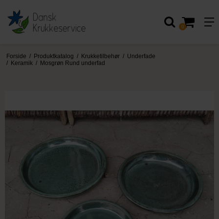
0
Forside
/
Produktkatalog
/
Krukketilbehør
/
Underfade
/
Keramik
/
Mosgrøn Rund underfad