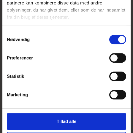
partnere kan kombinere disse data med andre
oplysninger, du har givet dem, eller som de har indsamlet
fra din brug af deres tjenester.
S
Krukkefødder - Blå
Nødvendig
a
m
14,50 DKK
t
Præferencer
y
Vis produkt
k
k
Statistik
e
v
Marketing
a
UDSOLGT
l
g
Tillad alle