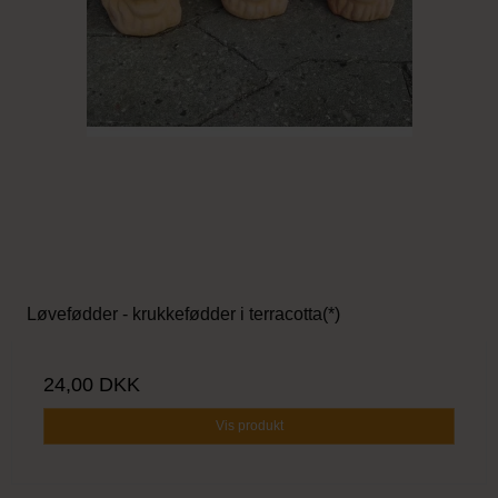
Løvefødder - krukkefødder i terracotta(*)
24,00 DKK
Vis produkt