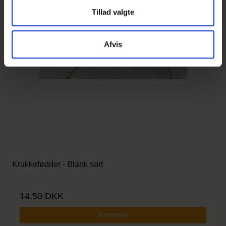
Tillad valgte
Afvis
Krukkefødder - Blank sort
14,50 DKK
Vis produkt