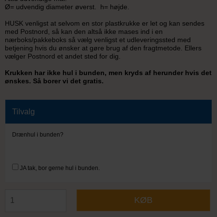
Ø= udvendig diameter øverst. h= højde.
HUSK venligst at selvom en stor plastkrukke er let og kan sendes
med Postnord, så kan den altså ikke mases ind i en
nærboks/pakkeboks så vælg venligst et udleveringssted med
betjening hvis du ønsker at gøre brug af den fragtmetode. Ellers
vælger Postnord et andet sted for dig.
Krukken har ikke hul i bunden, men kryds af herunder hvis det
ønskes. Så borer vi det gratis.
Tilvalg
Drænhul i bunden?
Vælg her om du ønsker den leveret med eller uden drænhuller
i bunden.
(
+
0,00 DKK )
JA tak, bor gerne hul i bunden.
KØB