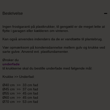
Beskrivelse
Ingen frostgaranti på plastkrukker, til gengæld er de meget lette at
flytte i garagen eller kælderen om vinteren.
Kan også anvendes indendørs da de er vandtætte til plantebrug.
Vær opmærksom på kondensdannelse mellem gulv og krukke ved
sarte gulve. Anvend evt. plastfundamenter.
Ønsker du
underfade
til krukkerne skal du bestille underfade med følgende mål:
Krukke >> Underfad:
Ø40 cm >> 33 cm fad
Ø45 cm >> 37 cm fad
Ø55 cm >> 45 cm fad
Ø60 cm >> 45 cm fad
Ø70 cm >> 53 cm fad