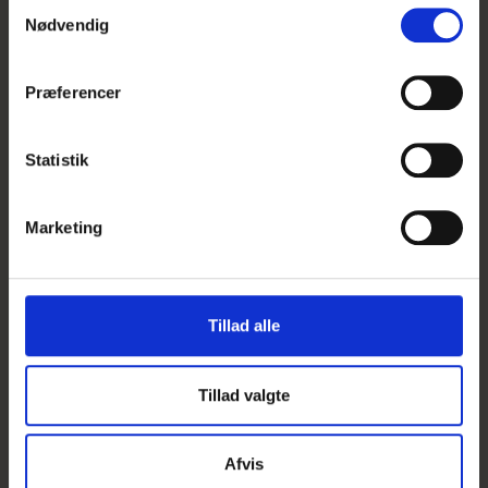
S
Nødvendig
a
m
t
Præferencer
y
k
k
Statistik
e
v
Marketing
a
l
g
Tillad alle
Tillad valgte
Afvis