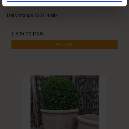
Hel vintønde 225 l, rustik.
1.595,00 DKK
Vis produkt