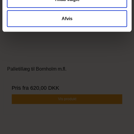
Afvis
Palletillæg til Bornholm m.fl.
Pris fra
620,00 DKK
Vis produkt