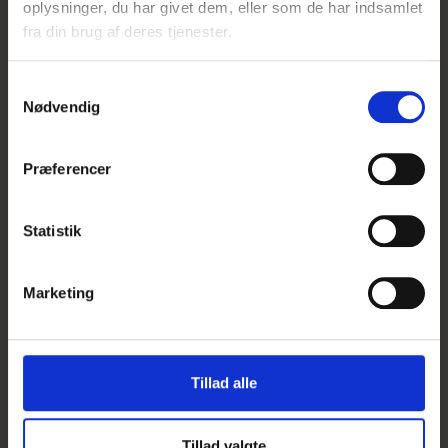
oplysninger, du har givet dem, eller som de har indsamlet
Pakke med omdeling.
fra din brug af deres tjenester.
Pris fra
64,00 DKK
S
Nødvendig
a
Vis produkt
m
t
Præferencer
y
k
k
Statistik
e
UDSOLGT
v
Marketing
a
l
g
Tillad alle
Tillad valgte