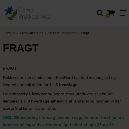
0
Forside
/
Produktkatalog
/
Se flere kategorier
/
Fragt
FRAGT
FRAGT
Pakker
der kan sendes med PostNord har kort leveringstid og
leveres normalt inden for
1
-
3 hverdage
.
Leveringstid på
krukker
og andre store produkter er ofte lidt
længere:
1
til
8 hverdage
afhængig af landsdel og hvornår vi har
næste krukketur i dit område.
OBS! Blomsterløg i forsalg leveres i sagens natur først når de
kommer på lager dvs. forventeligt i løbet af uge 37 og 38