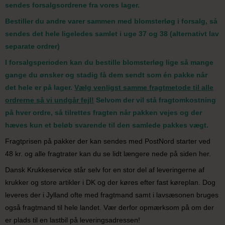
sendes forsalgsordrene fra vores lager.
Bestiller du andre varer sammen med blomsterløg i forsalg, så
sendes det hele ligeledes samlet i uge 37 og 38 (alternativt lav
separate ordrer)
I forsalgsperioden kan du bestille blomsterløg lige så mange
gange du ønsker og stadig få dem sendt som én pakke når
det hele er på lager.
Vælg venligst samme fragtmetode til alle
ordrerne så vi undgår fejl!
Selvom der vil stå fragtomkostning
på hver ordre, så tilrettes fragten når pakken vejes og der
hæves kun et beløb svarende til den samlede pakkes vægt.
Fragtprisen på pakker der kan sendes med PostNord starter ved
48 kr. og alle fragtrater kan du se lidt længere nede på siden her.
Dansk Krukkeservice står selv for en stor del af leveringerne af
krukker og store artikler i DK og der køres efter fast køreplan. Dog
leveres der i Jylland ofte med fragtmand samt i lavsæsonen bruges
også fragtmand til hele landet. Vær derfor opmærksom på om der
er plads til en lastbil på leveringsadressen!