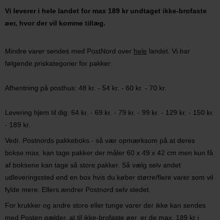
Vi leverer i hele landet for max 189 kr undtaget ikke-brofaste
øer, hvor der vil komme tillæg.
Mindre varer sendes med PostNord over
hele
landet. Vi har
følgende priskategorier for pakker:
Afhentning på posthus: 48 kr. - 54 kr. - 60 kr. - 70 kr.
Levering hjem til dig: 64 kr. - 69 kr. - 79 kr. - 99 kr. - 129 kr. - 150 kr.
- 189 kr.
Vedr. Postnords pakkeboks - så vær opmærksom på at deres
bokse max. kan tage pakker der måler 60 x 49 x 42 cm men kun få
af boksene kan tage så store pakker. Så vælg selv andet
udleveringssted end en box hvis du køber større/flere varer som vil
fylde mere. Ellers ændrer Postnord selv stedet.
For krukker og andre store eller tunge varer der ikke kan sendes
med Posten gælder, at til ikke-brofaste øer, er de max. 189 kr i