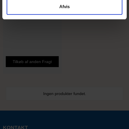
Afvis
returnering.
Tilkøb af anden Fragt
Ingen produkter fundet.
KONTAKT