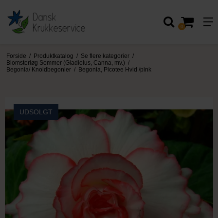
0
Forside
/
Produktkatalog
/
Se flere kategorier
/
Blomsterløg Sommer (Gladiolus, Canna, mv.)
/
Begonia/ Knoldbegonier
/
Begonia, Picotee Hvid /pink
UDSOLGT