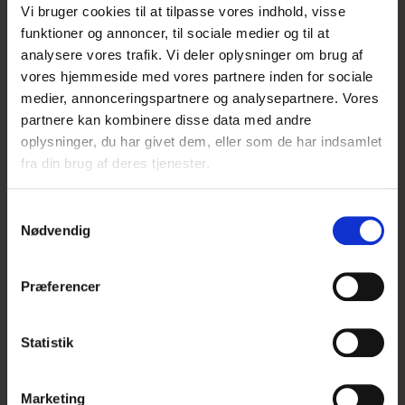
Vi bruger cookies til at tilpasse vores indhold, visse
UDSOLGT
funktioner og annoncer, til sociale medier og til at
analysere vores trafik. Vi deler oplysninger om brug af
vores hjemmeside med vores partnere inden for sociale
medier, annonceringspartnere og analysepartnere. Vores
partnere kan kombinere disse data med andre
oplysninger, du har givet dem, eller som de har indsamlet
fra din brug af deres tjenester.
S
Nødvendig
a
m
t
Præferencer
y
k
k
Statistik
e
v
Marketing
Nerine 'Favourite'