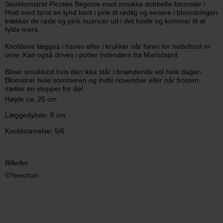
Storblomstret Picotee Begonie med smukke dobbelte blomster i
Hvid med først en tynd kant i pink til rødlig og senere i blomstringen
trækker de røde og pink nuancer ud i det hvide og kommer til at
fylde mere.
Knoldene lægges i haven eller i krukker når faren for nattefrost er
ovre. Kan også drives i potter indendørs fra Marts/april.
Bliver smukkest hvis den ikke står i brændende sol hele dagen.
Blomstrer hele sommeren og indtil november eller når frosten
sætter en stopper for det.
Højde ca. 25 cm
Læggedybde: 5 cm
Knoldstørrelse: 5/6
Billeder
©Yewchan