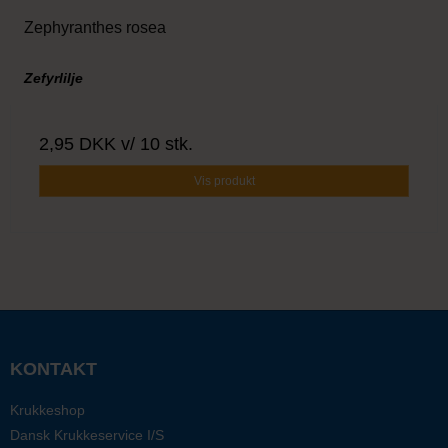
Zephyranthes rosea
Zefyrlilje
2,95 DKK
v/ 10 stk.
Vis produkt
KONTAKT
Krukkeshop
Dansk Krukkeservice I/S