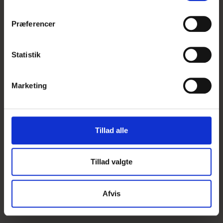
m
t
Præferencer
y
k
k
Statistik
e
v
Marketing
a
l
g
Tillad alle
Tillad valgte
Afvis
Dahlia Wine Eyed Jill