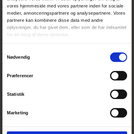
vores hjemmeside med vores partnere inden for sociale
medier, annonceringspartnere og analysepartnere. Vores
partnere kan kombinere disse data med andre
oplysninger, du har givet dem, eller som de har indsamlet
fra din brug af deres tjenester.
S
Dørmåtte med Høns
Nødvendig
a
m
t
119,00 DKK
Præferencer
y
Vis produkt
k
k
Statistik
e
v
Marketing
a
l
g