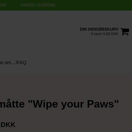
SER
SIKKER LEVERING
DIN INDKØBSKURV
0 varer 0,00 DKK
de om... /FAQ
måtte "Wipe your Paws"
0 DKK