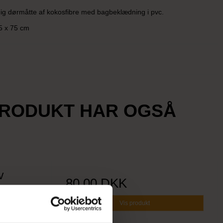
ig dørmåtte af kokosfibre med bagbeklædning i pvc.
5 x 75 cm
PRODUKT HAR OGSÅ
v
80,00 DKK
Vis produkt