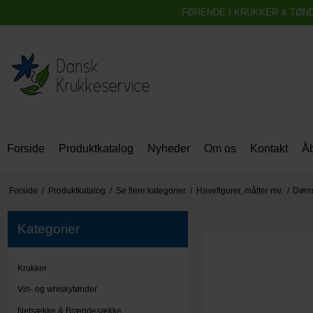
FØRENDE I KRUKKER & TØN
Forside
Produktkatalog
Nyheder
Om os
Kontakt
Åb
Forside
/
Produktkatalog
/
Se flere kategorier
/
Havefigurer, måtter mv.
/
Dørm
Kategorier
Krukker
Vin- og whiskytønder
Netsække & Brændesække