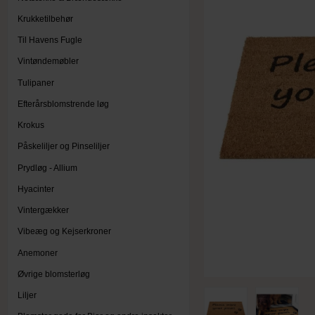
Krukketilbehør
Til Havens Fugle
Vintøndemøbler
Tulipaner
Efterårsblomstrende løg
Krokus
Påskeliljer og Pinseliljer
Prydløg - Allium
Hyacinter
Vintergækker
Vibeæg og Kejserkroner
Anemoner
Øvrige blomsterløg
Liljer