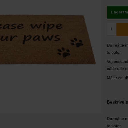
Lagersta
Dørmåtte me
to poter.
Vejrbestan
både ude o
Måler ca. 4
Beskrivel
Dørmåtte me
to poter.