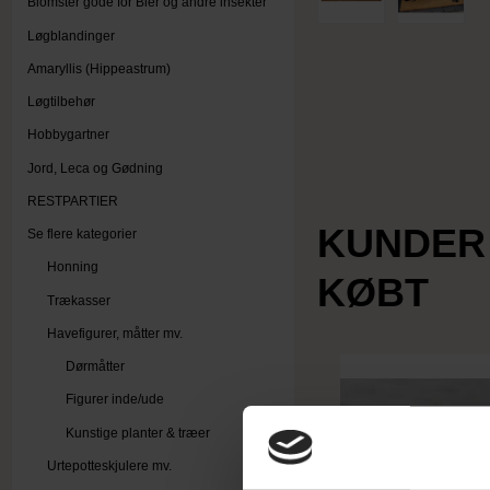
Blomster gode for Bier og andre insekter
Løgblandinger
Amaryllis (Hippeastrum)
Løgtilbehør
Hobbygartner
Jord, Leca og Gødning
RESTPARTIER
KUNDER
Se flere kategorier
Honning
KØBT
Trækasser
Havefigurer, måtter mv.
Dørmåtter
Figurer inde/ude
Kunstige planter & træer
Urtepotteskjulere mv.