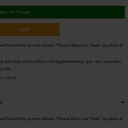
tus:
På lager
KØB
d Kokosfibre og med teksten "Please Wipe your Paws" og aftryk af
dig dørmåtte af kokosfibre med bagbeklædning i pvc. Kan anvendes
g inde.
5 x 75 cm
se
d Kokosfibre og med teksten "Please Wipe your Paws" og aftryk af