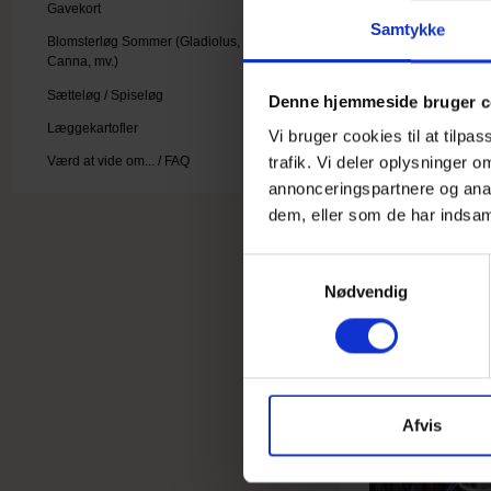
Gavekort
Samtykke
Blomsterløg Sommer (Gladiolus,
Canna, mv.)
Sætteløg / Spiseløg
Denne hjemmeside bruger c
Læggekartofler
Vi bruger cookies til at tilpa
trafik. Vi deler oplysninger
Værd at vide om... / FAQ
annonceringspartnere og anal
dem, eller som de har indsaml
S
Nødvendig
a
m
t
y
k
k
Afvis
e
v