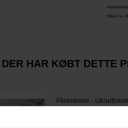
Vejrbestand
Måler ca. 4
 DER HAR KØBT DETTE 
Fliserenser - Ukrudtskni