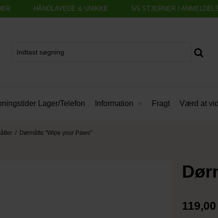
DER
HÅNDLAVEDE & UNIKKE
5/5 STJERNER I ANMELDEL
Information
ningstider Lager/Telefon
Fragt
Værd at vi
åtter
/
Dørmåtte "Wipe your Paws"
Dør
119,0