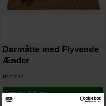
Dørmåtte med Flyvende
Ænder
119,00 DKK
Lagerstatus:
På lager