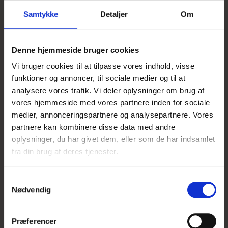
KØB
Samtykke
Detaljer
Om
Dørmåtte med Kokosfibre og med et motiv af et par flyvende
ænder.
Denne hjemmeside bruger cookies
Vejrbestandig dørmåtte af kokosfibre med bagbeklædning i pvc.
Vi bruger cookies til at tilpasse vores indhold, visse
Kan anvendes både ude og inde.
funktioner og annoncer, til sociale medier og til at
Måler ca. 45 x 75 cm
analysere vores trafik. Vi deler oplysninger om brug af
vores hjemmeside med vores partnere inden for sociale
medier, annonceringspartnere og analysepartnere. Vores
partnere kan kombinere disse data med andre
Beskrivelse
oplysninger, du har givet dem, eller som de har indsamlet
fra din brug af deres tjenester.
Dørmåtte med Kokosfibre og med et motiv af to flyvende ænder
Vejrbestandig dørmåtte af kokosfibre med bagbeklædning i pvc.
S
Nødvendig
a
Måler ca. 45 x 75 cm
m
t
Præferencer