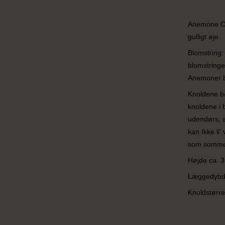
Anemone Co
gulligt øje.
Blomstring:
blomstringe
Anemoner bl
Knoldene bø
knoldene i 
udendørs, s
kan Ikke li
som sommerb
Højde ca. 
Læggedybd
Knoldstørre