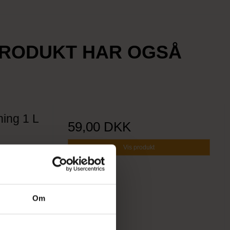
PRODUKT HAR OGSÅ
ing 1 L
59,00 DKK
Vis produkt
Om