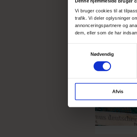
Denne hjemmeside bruger c
Vi bruger cookies til at tilpa
trafik. Vi deler oplysninger
annonceringspartnere og anal
dem, eller som de har indsaml
S
Nødvendig
a
m
t
y
k
k
Afvis
e
v
a
l
g