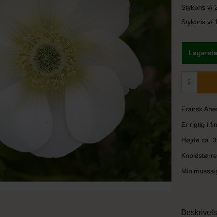
Stykpris v/ 
Stykpris v/ 
Lagersta
Fransk Anem
Er rigtig i fi
Højde ca. 3
Knoldstørrel
Minimussalg
Beskrivel