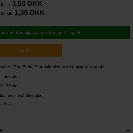
1,50 DKK
25 stk.
1,35 DKK
100 stk.
tus:
Forsalg! Leveres fra uge 37 og 38
KØB
one - The Bride. Stor hvid blomst med grøn-gulligt øje.
n i buketter.
0 - 35 cm
se: 5/6 - Go' Størrelse!
: 5 stk.
se