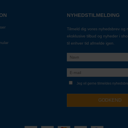
ION
NYHEDSTILMELDING
ser
Tilmeld dig vores nyhedsbrev og
eksklusive tilbud og nyheder i sh
mular
til enhver tid afmelde igen.
Jeg vil gerne tilmeldes nyhedsbr
GODKEND