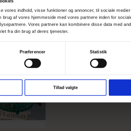
ookies
sse vores indhold, visse funktioner og annoncer, til sociale medier
 om brug af vores hjemmeside med vores partnere inden for social
ysepartnere. Vores partnere kan kombinere disse data med andr
et fra din brug af deres tjenester.
Løgkurve, sæt á 3 stk
Præferencer
Statistik
Tillad valgte