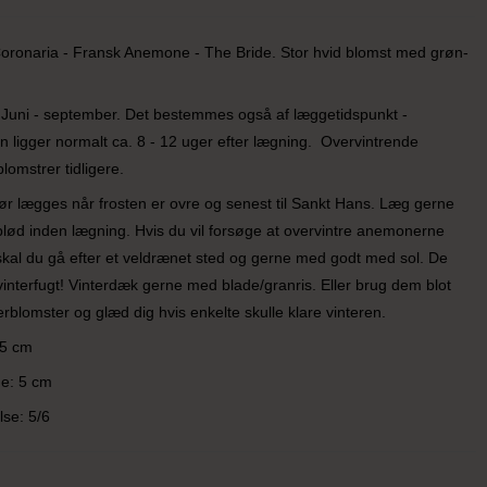
ronaria - Fransk Anemone - The Bride. Stor hvid blomst med grøn-
 Juni - september. Det bestemmes også af læggetidspunkt -
n ligger normalt ca. 8 - 12 uger efter lægning. Overvintrende
omstrer tidligere.
r lægges når frosten er ovre og senest til Sankt Hans. Læg gerne
blød inden lægning. Hvis du vil forsøge at overvintre anemonerne
kal du gå efter et veldrænet sted og gerne med godt med sol. De
' vinterfugt! Vinterdæk gerne med blade/granris. Eller brug dem blot
lomster og glæd dig hvis enkelte skulle klare vinteren.
35 cm
e: 5 cm
lse: 5/6