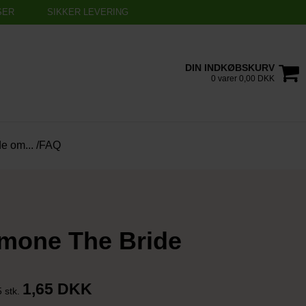
SER
SIKKER LEVERING
DIN INDKØBSKURV
0 varer 0,00 DKK
de om... /FAQ
mone The Bride
1,65 DKK
5 stk.