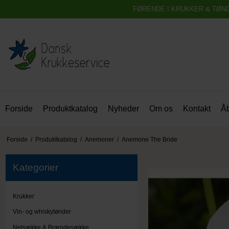
FØRENDE I KRUKKER & TØN
Forside
Produktkatalog
Nyheder
Om os
Kontakt
Åb
Forside
/
Produktkatalog
/
Anemoner
/
Anemone The Bride
Kategorier
Krukker
Vin- og whiskytønder
Netsække & Brændesække