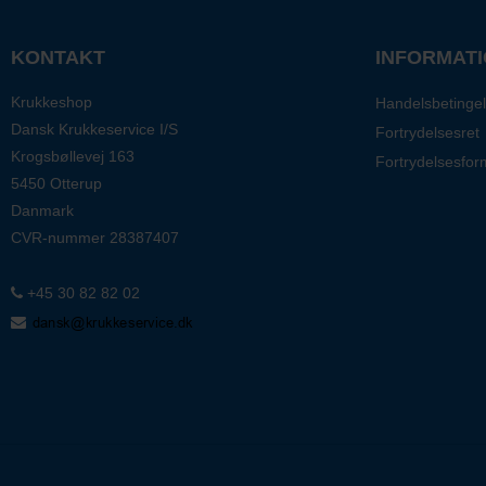
KONTAKT
INFORMAT
Krukkeshop
Handelsbetingel
Dansk Krukkeservice I/S
Fortrydelsesret
Krogsbøllevej 163
Fortrydelsesfor
5450 Otterup
Danmark
CVR-nummer
28387407
+45 30 82 82 02