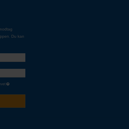
 modtag
oppen. Du kan
evet