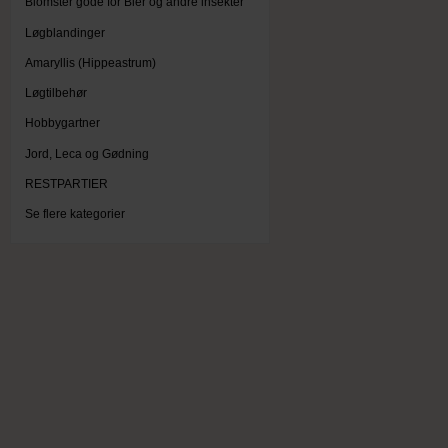
Blomster gode for Bier og andre insekter
Løgblandinger
Amaryllis (Hippeastrum)
Løgtilbehør
Hobbygartner
Jord, Leca og Gødning
RESTPARTIER
Se flere kategorier