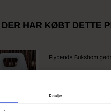
 DER HAR KØBT DETTE 
Flydende Buksbom gødn
Detaljer