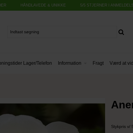
DER
HÅNDLAVEDE & UNIKKE
5/5 STJERNER I ANMELDEL
Information
ningstider Lager/Telefon
Fragt
Værd at vi
Ane
Stykpris v/ 