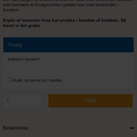
men bemærk at frostgarantien gælder kun med drænhuller i
bunden!
Kryds af herunder hvis hul ønskes i bunden af krukken. Så
borer vi det gratis.
Tilvalg
Drænhul i bunden?
Vælg her om du ønsker den leveret med eller uden drænhuller
i bunden.
(
+
0,00 DKK )
JA tak, bor gerne hul i bunden.
KØB
Beskrivelse