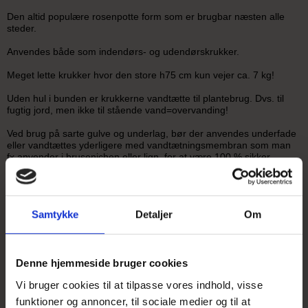
Den altid populære rosenpotte form som er brugbar næsten alle
steder.
Anvendes både som indendørs- og udendørskrukker.
Meget lette krukker hvor den store h75 cm kun vejer ca. 7 kg!
Uden hul i bunden er krukkerne vandtætte til plantebrug. Dvs. til
fugtig jord, men ikke til stående vand=overvanding!
Ved brug på sarte gulve og underlag, bør der anvendes underfade
eller vandtættes yderligere med vandtætningsmembran som man
fx anvender i brusenichen eller lign. for at være 100 % sikker.
Ved udendørs brug bør krukkerne bestilles MED drænhuller i
bunden af hensyn til frostsikkerhed.
Samtykke
Detaljer
Om
Denne hjemmeside bruger cookies
Vi bruger cookies til at tilpasse vores indhold, visse
funktioner og annoncer, til sociale medier og til at