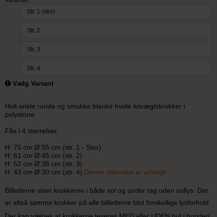
Str. 1 (stor)
Str. 2
Str. 3
Str. 4
Vælg Variant
Helt enkle runde og smukke blanke hvide letvægtskrukker i
polystone.
Fås i 4 størrelser
:
H: 75 cm Ø:55 cm (str. 1 - Stor)
H: 61 cm Ø:45 cm (str. 2)
H: 52 cm Ø:38 cm (str. 3)
H: 43 cm Ø:30 cm (str. 4)
Denne størrelse er udsolgt
Billederne viser krukkerne i både sol og under tag uden sollys. Det
er altså samme krukker på alle billederne blot forskellige lysforhold.
Der kan vælges at krukkerne leveres MED eller UDEN hul i bunden,