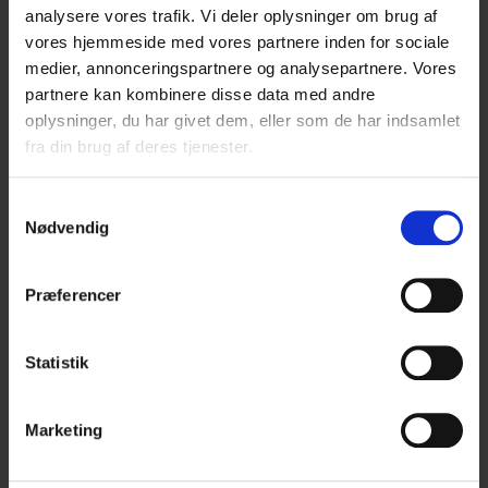
KUNDER DER HAR
analysere vores trafik. Vi deler oplysninger om brug af
vores hjemmeside med vores partnere inden for sociale
KØBT DETTE PRODUKT
medier, annonceringspartnere og analysepartnere. Vores
partnere kan kombinere disse data med andre
HAR OGSÅ KØBT
oplysninger, du har givet dem, eller som de har indsamlet
fra din brug af deres tjenester.
S
UDSOLGT
Nødvendig
a
m
t
Præferencer
y
k
k
Statistik
e
v
Marketing
a
l