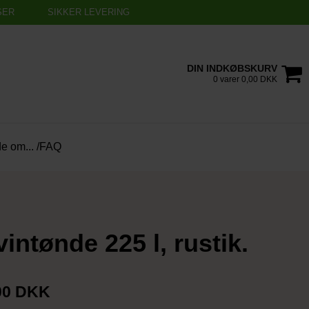
SER
SIKKER LEVERING
DIN INDKØBSKURV
0 varer 0,00 DKK
de om... /FAQ
vintønde 225 l, rustik.
00 DKK