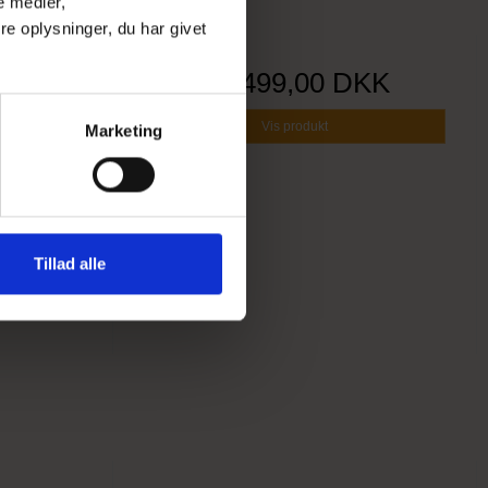
e medier,
e oplysninger, du har givet
racotta-
Pris fra
499,00 DKK
Vis produkt
Marketing
Tillad alle