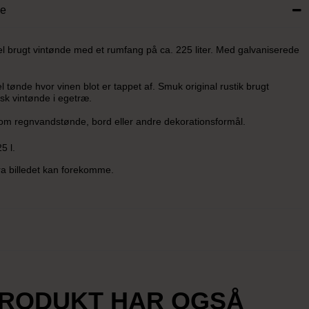
se
l brugt vintønde med et rumfang på ca. 225 liter. Med galvaniserede
l tønde hvor vinen blot er tappet af. Smuk original rustik brugt
sk vintønde i egetræ.
om regnvandstønde, bord eller andre dekorationsformål.
5 l.
fra billedet kan forekomme.
PRODUKT HAR OGSÅ