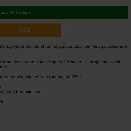
tus:
På lager
KØB
l brugt vintønde med et rumfang på ca. 225 liter. Med galvaniserede
l tønde hvor vinen blot er tappet af. Smuk rustik brugt spansk eller
ønde.
ariere men kun indenfor et rumfang på 225 l.
m
m på det bredeste sted
5 l.