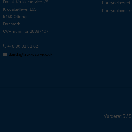
Dansk Krukkeservice I/S
Fortrydelsesret
Krogsbøllevej 163
Fortrydelsesfor
5450 Otterup
Danmark
CVR-nummer
28387407
+45 30 82 82 02
Vurderet 5 / 