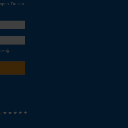
oppen. Du kan
evet
r
★ ★ ★ ★ ★