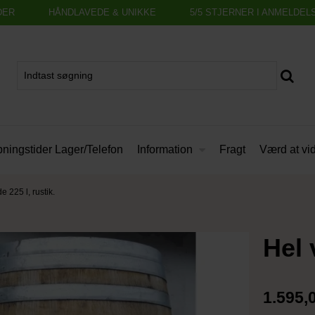
DER
HÅNDLAVEDE & UNIKKE
5/5 STJERNER I ANMELDEL
Information
ningstider Lager/Telefon
Fragt
Værd at vi
e 225 l, rustik.
Hel 
1.595,