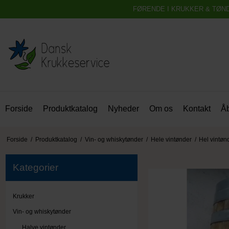
FØRENDE I KRUKKER & TØN
Forside
Produktkatalog
Nyheder
Om os
Kontakt
Åb
Forside
/
Produktkatalog
/
Vin- og whiskytønder
/
Hele vintønder
/
Hel vintønd
Kategorier
Krukker
Vin- og whiskytønder
Halve vintønder