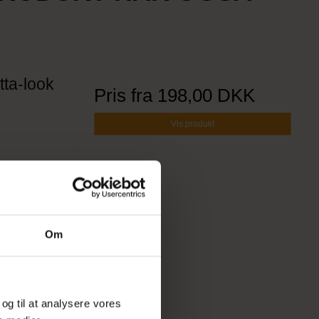
tta-look
Pris fra
198,00 DKK
Vis produkt
Om
 og til at analysere vores