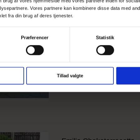
 om brug af vores hjemmeside med vores partnere inden for social
ysepartnere. Vores partnere kan kombinere disse data med andr
et fra din brug af deres tjenester.
Plastkrukke Venedig, ter
look
Præferencer
Statistik
Tillad valgte