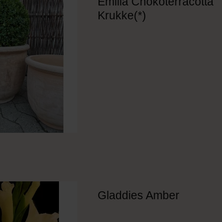
Emilia Chokoterracotta
Krukke(*)
Gladdies Amber