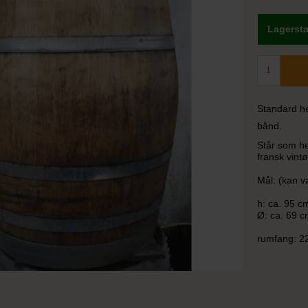
Lagersta
Standard he
bånd.
Står som he
fransk vint
Mål: (kan v
h: ca. 95 c
Ø: ca. 69 c
rumfang: 22