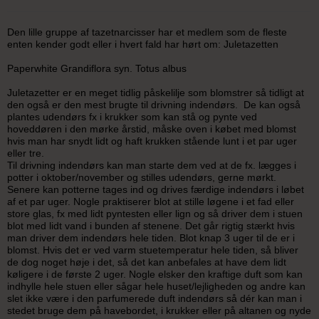
Den lille gruppe af tazetnarcisser har et medlem som de fleste
enten kender godt eller i hvert fald har hørt om: Juletazetten
Paperwhite Grandiflora syn. Totus albus
Juletazetter er en meget tidlig påskelilje som blomstrer så tidligt at
den også er den mest brugte til drivning indendørs. De kan også
plantes udendørs fx i krukker som kan stå og pynte ved
hoveddøren i den mørke årstid, måske oven i købet med blomst
hvis man har snydt lidt og haft krukken stående lunt i et par uger
eller tre.
Til drivning indendørs kan man starte dem ved at de fx. lægges i
potter i oktober/november og stilles udendørs, gerne mørkt.
Senere kan potterne tages ind og drives færdige indendørs i løbet
af et par uger. Nogle praktiserer blot at stille løgene i et fad eller
store glas, fx med lidt pyntesten eller lign og så driver dem i stuen
blot med lidt vand i bunden af stenene. Det går rigtig stærkt hvis
man driver dem indendørs hele tiden. Blot knap 3 uger til de er i
blomst. Hvis det er ved varm stuetemperatur hele tiden, så bliver
de dog noget høje i det, så det kan anbefales at have dem lidt
køligere i de første 2 uger. Nogle elsker den kraftige duft som kan
indhylle hele stuen eller sågar hele huset/lejligheden og andre kan
slet ikke være i den parfumerede duft indendørs så dér kan man i
stedet bruge dem på havebordet, i krukker eller på altanen og nyde