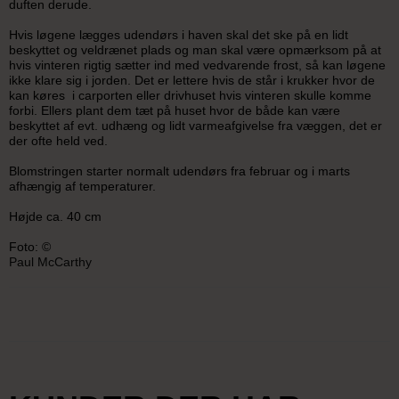
duften derude.
Hvis løgene lægges udendørs i haven skal det ske på en lidt
beskyttet og veldrænet plads og man skal være opmærksom på at
hvis vinteren rigtig sætter ind med vedvarende frost, så kan løgene
ikke klare sig i jorden. Det er lettere hvis de står i krukker hvor de
kan køres i carporten eller drivhuset hvis vinteren skulle komme
forbi. Ellers plant dem tæt på huset hvor de både kan være
beskyttet af evt. udhæng og lidt varmeafgivelse fra væggen, det er
der ofte held ved.
Blomstringen starter normalt udendørs fra februar og i marts
afhængig af temperaturer.
Højde ca. 40 cm
Foto: ©
Paul McCarthy