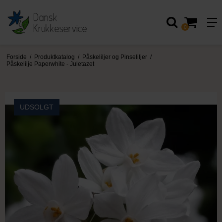
0
Forside
/
Produktkatalog
/
Påskeliljer og Pinseliljer
/
Påskelilje Paperwhite - Juletazet
UDSOLGT