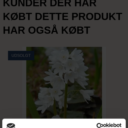
KUNDER DER HAR
KØBT DETTE PRODUKT
HAR OGSÅ KØBT
UDSOLGT