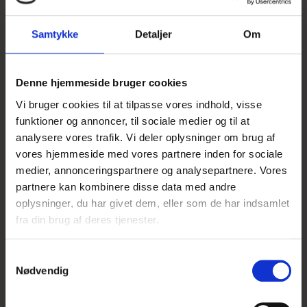
Samtykke
Detaljer
Om
Denne hjemmeside bruger cookies
Vi bruger cookies til at tilpasse vores indhold, visse
Porcelænshyacint, Hvid
funktioner og annoncer, til sociale medier og til at
analysere vores trafik. Vi deler oplysninger om brug af
vores hjemmeside med vores partnere inden for sociale
1,20 DKK
v/ 10 stk.
medier, annonceringspartnere og analysepartnere. Vores
Vis produkt
partnere kan kombinere disse data med andre
oplysninger, du har givet dem, eller som de har indsamlet
fra din brug af deres tjenester.
S
Nødvendig
a
UDSOLGT
m
t