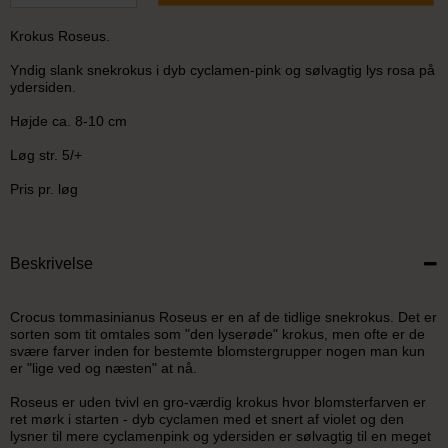
Krokus Roseus.
Yndig slank snekrokus i dyb cyclamen-pink og sølvagtig lys rosa på
ydersiden.
Højde ca. 8-10 cm
Løg str. 5/+
Pris pr. løg
Beskrivelse
Crocus tommasinianus Roseus er en af de tidlige snekrokus. Det er
sorten som tit omtales som "den lyserøde" krokus, men ofte er de
svære farver inden for bestemte blomstergrupper nogen man kun
er "lige ved og næsten" at nå.
Roseus er uden tvivl en gro-værdig krokus hvor blomsterfarven er
ret mørk i starten - dyb cyclamen med et snert af violet og den
lysner til mere cyclamenpink og ydersiden er sølvagtig til en meget