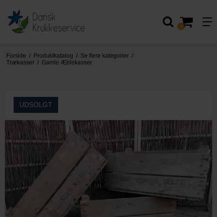
0
Forside
/
Produktkatalog
/
Se flere kategorier
/
Trækasser
/
Gamle Æblekasser
UDSOLGT