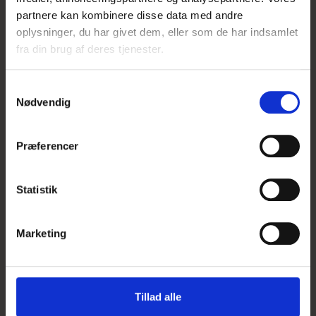
partnere kan kombinere disse data med andre
oplysninger, du har givet dem, eller som de har indsamlet
fra din brug af deres tjenester.
S
Nødvendig
a
m
t
Præferencer
y
k
k
Statistik
Dahlia Torsade
e
v
Ny i webshoppen!
Marketing
a
l
g
25,95 DKK
Tillad alle
Vis produkt