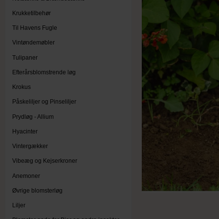
Krukketilbehør
Til Havens Fugle
Vintøndemøbler
Tulipaner
Efterårsblomstrende løg
Krokus
Påskeliljer og Pinseliljer
Prydløg - Allium
Hyacinter
Vintergækker
Vibeæg og Kejserkroner
Anemoner
Øvrige blomsterløg
Liljer