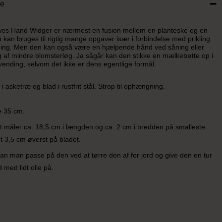
se
wes Hand Widger er nærmest en fusion mellem en planteske og en
 kan bruges til rigtig mange opgaver især i forbindelse med prikling
ning. Men den kan også være en hjælpende hånd ved såning eller
 af mindre blomsterløg. Ja sågår kan den stikke en mælkebøtte op i
ending, selvom det ikke er dens egentlige formål.
 i asketræ og blad i rustfrit stål. Strop til ophængning.
e 35 cm.
 måler ca. 18,5 cm i længden og ca. 2 cm i bredden på smalleste
t 3,5 cm øverst på bladet.
kan man passe på den ved at tørre den af for jord og give den en tur
 med lidt olie på.