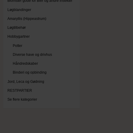
Blomster gode for Bier og andre insekter
Løgblandinger
Amaryllis (Hippeastrum)
Løgtilbehør
Hobbygartner
Potter
Diverse have og drivhus
Håndredskaber
Binderi og opbinding
Jord, Leca og Gødning
RESTPARTIER
Se flere kategorier