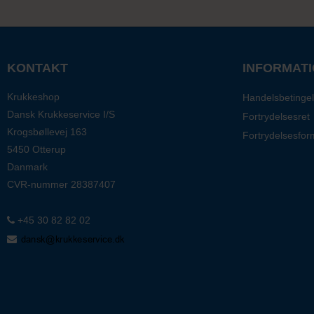
KONTAKT
INFORMAT
Krukkeshop
Handelsbetingel
Dansk Krukkeservice I/S
Fortrydelsesret
Krogsbøllevej 163
Fortrydelsesfor
5450 Otterup
Danmark
CVR-nummer
28387407
+45 30 82 82 02