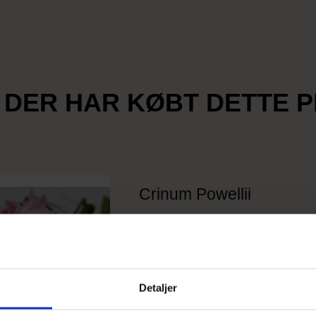
 DER HAR KØBT DETTE 
Crinum Powellii
Detaljer