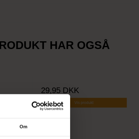
PRODUKT HAR OGSÅ
29,95 DKK
Vis produkt
Om