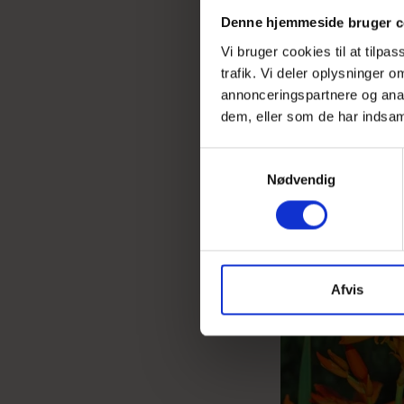
Denne hjemmeside bruger c
Vi bruger cookies til at tilpa
trafik. Vi deler oplysninger
annonceringspartnere og anal
dem, eller som de har indsaml
S
Nødvendig
a
UDSOLGT
m
t
y
k
k
Afvis
e
v
a
l
g