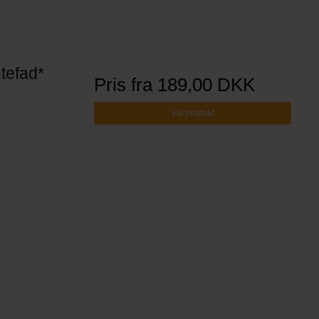
tefad*
Pris fra
189,00 DKK
Vis produkt