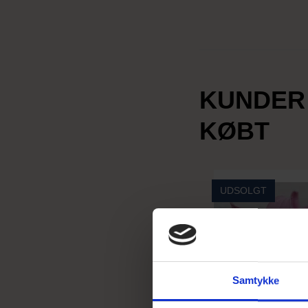
KUNDER
KØBT
UDSOLGT
Samtykke