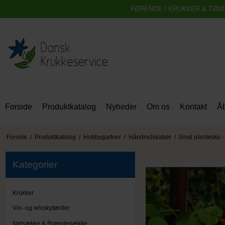
FØRENDE I KRUKKER & TØN
Forside
Produktkatalog
Nyheder
Om os
Kontakt
Åb
Forside
/
Produktkatalog
/
Hobbygartner
/
Håndredskaber
/
Smal planteske 
Kategorier
Krukker
Vin- og whiskytønder
Netsække & Brændesække