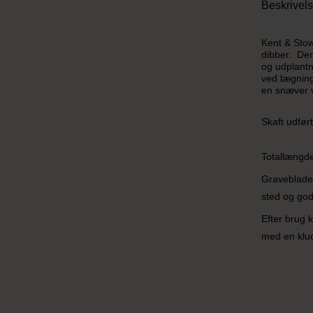
Beskrivel
Kent & Sto
dibber. Den
og udplant
ved lægning
en snæver v
Skaft udført
Totallængd
Gravebladet
sted og god
Efter brug 
med en klud