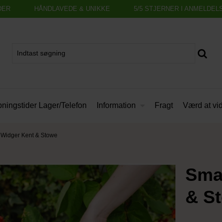
DER
HÅNDLAVEDE & UNIKKE
5/5 STJERNER I ANMELDEL
Information
ningstider Lager/Telefon
Fragt
Værd at vi
- Widger Kent & Stowe
Smal
& S