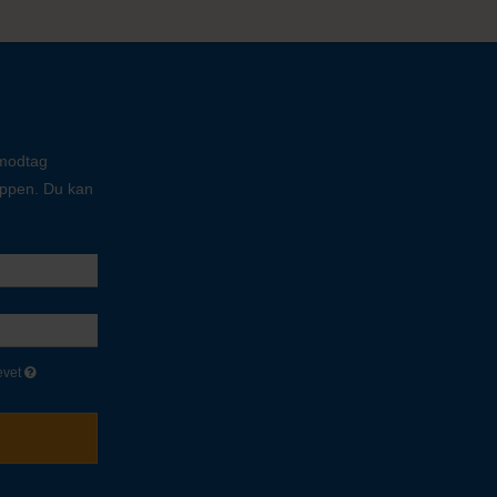
 modtag
oppen. Du kan
evet