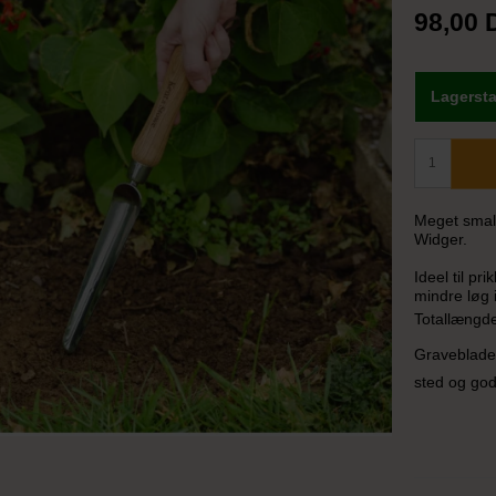
98,00
Lagersta
Meget smal
Widger.
Ideel til pr
mindre løg i
Totallængd
Gravebladet
sted og god