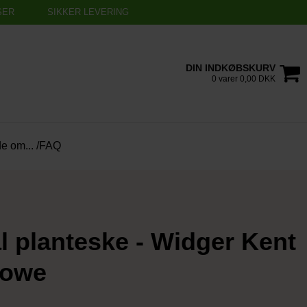
SER
SIKKER LEVERING
DIN INDKØBSKURV
0 varer 0,00 DKK
de om... /FAQ
 planteske - Widger Kent
towe