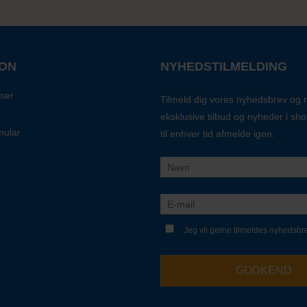
ION
NYHEDSTILMELDING
ser
Tilmeld dig vores nyhedsbrev og
eksklusive tilbud og nyheder i sh
mular
til enhver tid afmelde igen.
Jeg vil gerne tilmeldes nyhedsbr
GODKEND