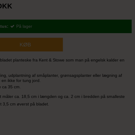
 DKK
tus:
På lager
KØB
bladet planteske fra Kent & Stowe som man på engelsk kalder en
ikling, udplantning af småplanter, grønsagsplanter eller lægning af
 en ikke for tung jord.
e ca 35 cm.
 måler ca. 18,5 cm i længden og ca. 2 cm i bredden på smalleste
t 3,5 cm øverst på bladet.