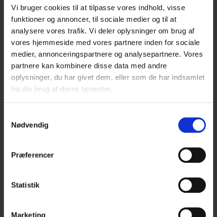
Vi bruger cookies til at tilpasse vores indhold, visse
UDSOLGT
funktioner og annoncer, til sociale medier og til at
analysere vores trafik. Vi deler oplysninger om brug af
vores hjemmeside med vores partnere inden for sociale
medier, annonceringspartnere og analysepartnere. Vores
partnere kan kombinere disse data med andre
oplysninger, du har givet dem, eller som de har indsamlet
fra din brug af deres tjenester.
S
Nødvendig
a
m
t
Præferencer
y
k
k
Statistik
e
v
Marketing