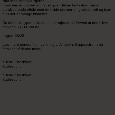
rødt med stor hvid stjerne.
Fordi den er dobbeltblomstret giver det en fantastisk næsten
paralyserende effekt med de hvide stjerner omgivet af rødt og især
hvis der er mange blomster.
De dobbelte typer er sjældent de højeste, så forvent at den bliver
omkring 50 - 60 cm høj.
Løgstr. 26/28
Læs mere generelt om dyrkning af Amaryllis (hippeastrum) på
forsiden af denne menu.
billede 1 beskåret:
©xulescu_g
billede 2 beskåret:
©xulescu_g