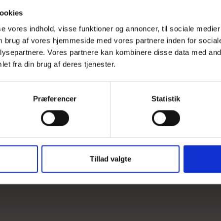
ookies
sse vores indhold, visse funktioner og annoncer, til sociale medier
Beskrivel
 om brug af vores hjemmeside med vores partnere inden for social
ysepartnere. Vores partnere kan kombinere disse data med andr
Ståbord lav
et fra din brug af deres tjenester.
egestave fr
Udover at 
separat)
Præferencer
Statistik
Bordpladen 
Bordets høj
Tillad valgte