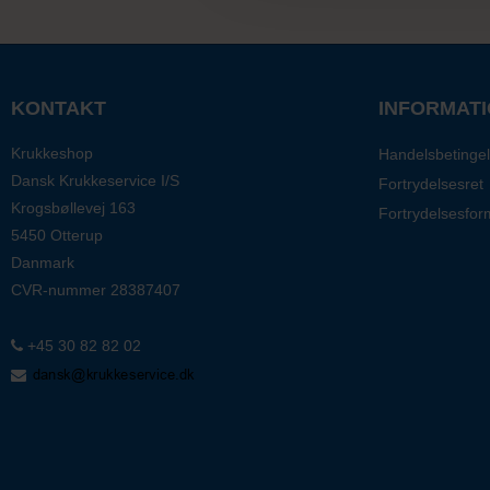
KONTAKT
INFORMAT
Krukkeshop
Handelsbetingel
Dansk Krukkeservice I/S
Fortrydelsesret
Krogsbøllevej 163
Fortrydelsesfor
5450 Otterup
Danmark
CVR-nummer
28387407
+45 30 82 82 02