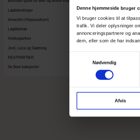
Blomster gode for Bier og andre insekter
Denne hjemmeside bruger c
Løgblandinger
Vi bruger cookies til at tilpa
Amaryllis (Hippeastrum)
trafik. Vi deler oplysninger
Løgtilbehør
annonceringspartnere og anal
Hobbygartner
dem, eller som de har indsaml
Jord, Leca og Gødning
S
RESTPARTIER
Nødvendig
a
Se flere kategorier
m
t
y
k
k
Afvis
e
v
a
l
g