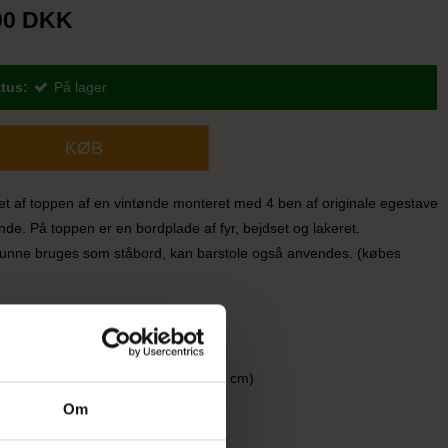
00 DKK
tus:
På lager
KØB
et af toppen af en vintønde monteret med 4 ben af originale egestave
ønde. På toppen er en bordplade af fyr, bejdset og lakeret.
kunne bruges som ståbord, kan barstole også anvendes. (købes
måler ca. 78 cm i diameter.
de er ca. 97 cm. (Benlængde ca. 75 cm)
Om