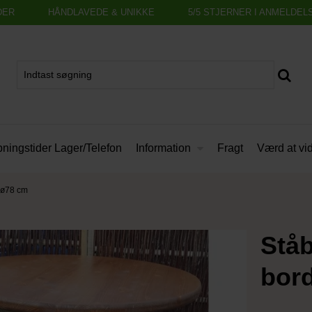
DER
HÅNDLAVEDE & UNIKKE
5/5 STJERNER I ANMELDEL
Information
ningstider Lager/Telefon
Fragt
Værd at vi
 ø78 cm
Ståb
bor