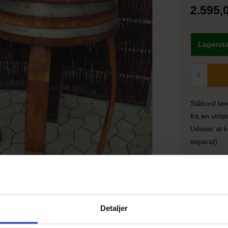
2.595,
Lagersta
Ståbord lav
fra en vint
Udover at 
separat)
Bordpladen 
Bordets høj
Detaljer