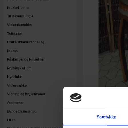
Krukketilbehør
Til Havens Fugle
Vintøndemøbler
Tulipaner
Efterårsblomstrende løg
Krokus
Påskeliljer og Pinseliljer
Prydløg - Allium
Hyacinter
Vintergækker
Vibeæg og Kejserkroner
Anemoner
Øvrige blomsterløg
Samtykke
Liljer