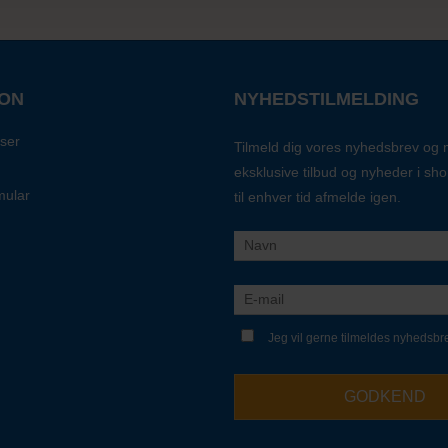
ION
NYHEDSTILMELDING
ser
Tilmeld dig vores nyhedsbrev og
eksklusive tilbud og nyheder i sh
mular
til enhver tid afmelde igen.
Jeg vil gerne tilmeldes nyhedsbr
GODKEND