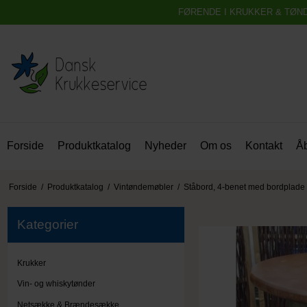
FØRENDE I KRUKKER & TØN
Forside
Produktkatalog
Nyheder
Om os
Kontakt
Åb
Forside
/
Produktkatalog
/
Vintøndemøbler
/
Ståbord, 4-benet med bordplade
Kategorier
Krukker
Vin- og whiskytønder
Netsække & Brændesække