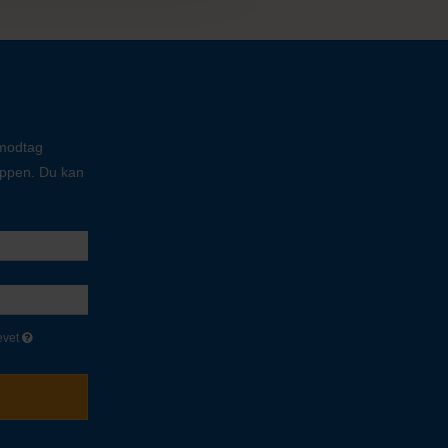
 modtag
oppen. Du kan
evet