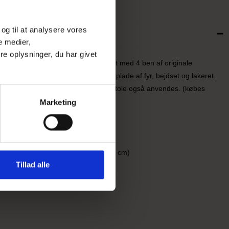
 og til at analysere vores
se
e medier,
e oplysninger, du har givet
et af toppen af en vintønde monteret med 4 ben af originale
a en vintønde. På toppen er en bordplade af fyr, bejdset og lakeret.
kunne bruges som ståbord, kan barstole også anvendes. (købes
Marketing
måler ca. 78 cm i diameter.
de er ca. 97 cm. (Benlængde ca. 75 cm)
Tillad alle