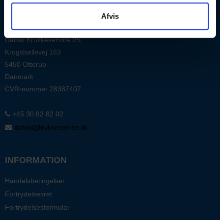
KONTAKT
Afvis
Krukkeshop
Dansk Krukkeservice I/S
Krogsbøllevej 163
5450 Otterup
Danmark
CVR-nummer
28387407
+45 30 82 82 02
INFORMATION
Handelsbetingelser
Fortrydelsesret
Fortrydelsesformular