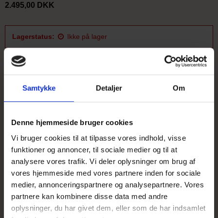
2.495,00 DKK
Lagerstatus:
Ikke på lager
Smuk tørret, bejdset og lakeret tønde.
Læs mere i vareinfo længere nede på siden omkring mål og
Samtykke
Detaljer
Om
beskrivelse i øvrigt.
BEMÆRK! som udgangspunkt anbefales det ikke at bruge denne
tønde som regnvandstønde. Vil man alligevel bruge den til
Denne hjemmeside bruger cookies
vandopsamling, må man forvente at det er nødvendigt at rykke
Vi bruger cookies til at tilpasse vores indhold, visse
tøndebåndene igen når træet bliver fugtigt.
funktioner og annoncer, til sociale medier og til at
analysere vores trafik. Vi deler oplysninger om brug af
vores hjemmeside med vores partnere inden for sociale
Beskrivelse
medier, annonceringspartnere og analysepartnere. Vores
partnere kan kombinere disse data med andre
oplysninger, du har givet dem, eller som de har indsamlet
Fin hel original vintønde i egetræ. Tønden har været anvendt på en
italiensk vingård.