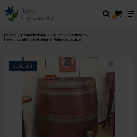
0
Forside
/
Produktkatalog
/
Vin- og whiskytønder
/
Hele vintønder
/
Hel original vintønde deLuxe
UDSOLGT