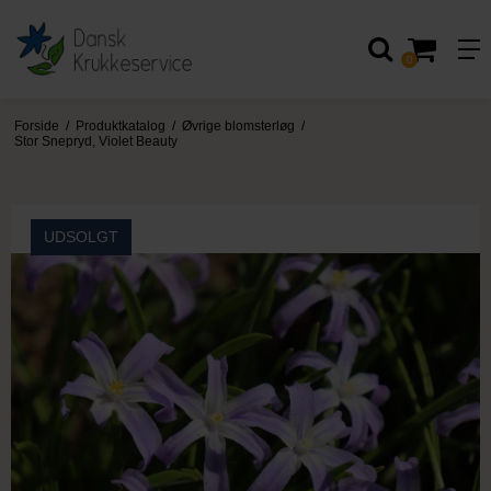
0
Forside
/
Produktkatalog
/
Øvrige blomsterløg
/
Stor Snepryd, Violet Beauty
UDSOLGT