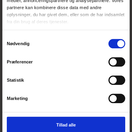
medier, annonceringspartnere og analysepartnere. Vores
partnere kan kombinere disse data med andre
oplysninger, du har givet dem, eller som de har indsamlet
fra din brug af deres tjenester.
S
Nødvendig
a
m
t
Præferencer
y
k
k
Statistik
e
v
Marketing
Fedtkogle, 330 gram
a
l
g
25,00 DKK
Tillad alle
Vis produkt