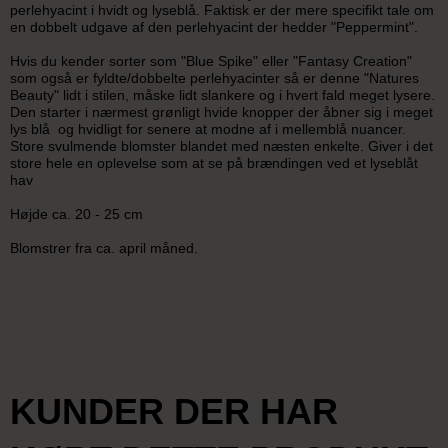
perlehyacint i hvidt og lyseblå. Faktisk er der mere specifikt tale om
en dobbelt udgave af den perlehyacint der hedder "Peppermint".
Hvis du kender sorter som "Blue Spike" eller "Fantasy Creation"
som også er fyldte/dobbelte perlehyacinter så er denne "Natures
Beauty" lidt i stilen, måske lidt slankere og i hvert fald meget lysere.
Den starter i nærmest grønligt hvide knopper der åbner sig i meget
lys blå og hvidligt for senere at modne af i mellemblå nuancer.
Store svulmende blomster blandet med næsten enkelte. Giver i det
store hele en oplevelse som at se på brændingen ved et lyseblåt
hav
Højde ca. 20 - 25 cm
Blomstrer fra ca. april måned.
KUNDER DER HAR