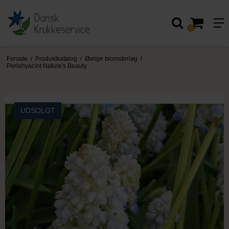
0
Forside
/
Produktkatalog
/
Øvrige blomsterløg
/
Perlehyacint Nature's Beauty
UDSOLGT