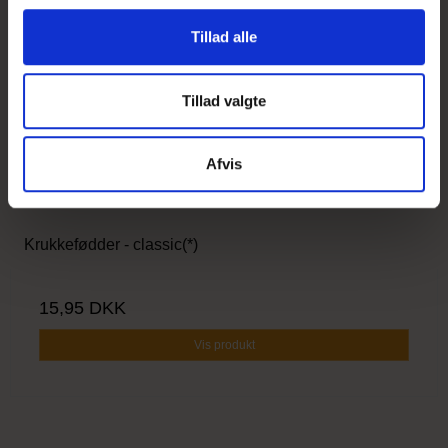
g
Tillad alle
Tillad valgte
Afvis
Krukkefødder - classic(*)
15,95 DKK
Vis produkt