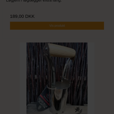
Løgjern / løglægger extra lang.
189,00 DKK
Vis produkt