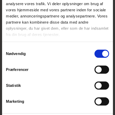
analysere vores trafik. Vi deler oplysninger om brug af
vores hjemmeside med vores partnere inden for sociale
medier, annonceringspartnere og analysepartnere. Vores
KUNDER DER HAR
partnere kan kombinere disse data med andre
oplysninger, du har givet dem, eller som de har indsamlet
KØBT DETTE PRODUKT
fra din brug af deres tjenester.
HAR OGSÅ KØBT
S
Nødvendig
a
m
t
Præferencer
y
k
k
Statistik
e
v
Marketing
a
l