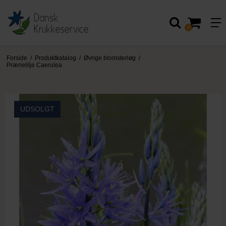
0
Forside
/
Produktkatalog
/
Øvrige blomsterløg
/
Prærielilje Caerulea
UDSOLGT