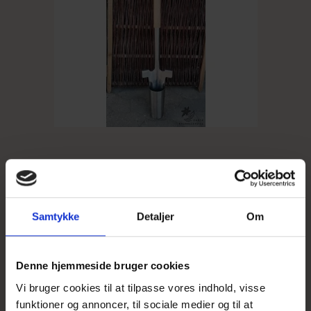
Samtykke
Detaljer
Om
Langskaftet løglægger
Denne hjemmeside bruger cookies
359,00 DKK
Vi bruger cookies til at tilpasse vores indhold, visse
funktioner og annoncer, til sociale medier og til at
Vis produkt