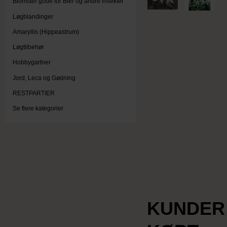
Blomster gode for Bier og andre insekter
Løgblandinger
Amaryllis (Hippeastrum)
Løgtilbehør
Hobbygartner
Jord, Leca og Gødning
RESTPARTIER
Se flere kategorier
KUNDER