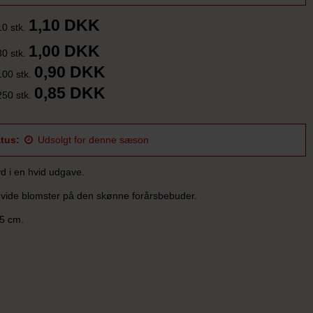
1,10 DKK
10 stk.
1,00 DKK
30 stk.
0,90 DKK
100 stk.
0,85 DKK
250 stk.
tus:
Udsolgt for denne sæson
d i en hvid udgave.
hvide blomster på den skønne forårsbebuder.
15 cm.