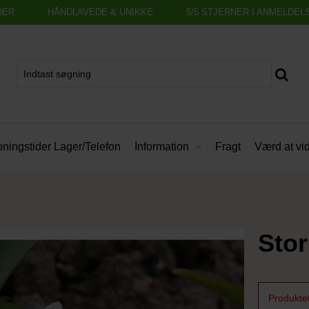
DER
HÅNDLAVEDE & UNIKKE
5/5 STJERNER I ANMELDEL
Information
ningstider Lager/Telefon
Fragt
Værd at vi
Stor
Produktet