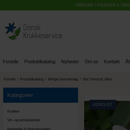
FØRENDE I KRUKKER & TØN
Forside
Produktkatalog
Nyheder
Om os
Kontakt
Åb
Forside
/
Produktkatalog
/
Øvrige blomsterløg
/
Stor Snepryd, Alba
Kategorier
UDSOLGT
Krukker
Vin- og whiskytønder
Netsække & Brændesække