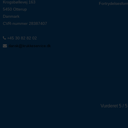
Krogsbøllevej 163
Fortrydelsesfor
5450 Otterup
Danmark
CVR-nummer
28387407
+45 30 82 82 02
Vurderet 5 / 