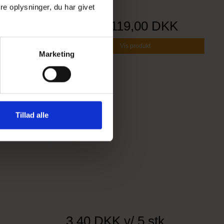
e oplysninger, du har givet
 *
Pris fra
119,00 DKK
Vis produkt
Marketing
Tillad alle
3,40 DKK
v/ 5 stk.