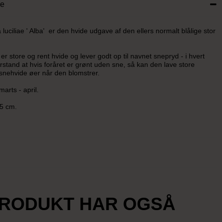
se
luciliae ' Alba' er den hvide udgave af den ellers normalt blålige stor
r store og rent hvide og lever godt op til navnet snepryd - i hvert
orstand at hvis foråret er grønt uden sne, så kan den lave store
 snehvide øer når den blomstrer.
marts - april.
15 cm.
PRODUKT HAR OGSÅ