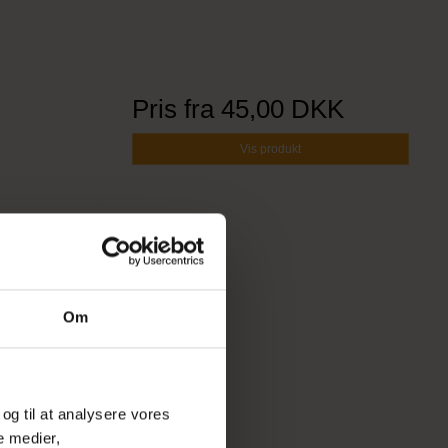
d
Pris fra
45,00 DKK
Vis produkt
Om
 og til at analysere vores
e medier,