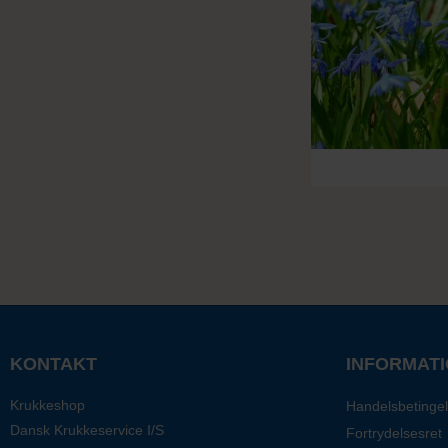
KONTAKT
INFORMAT
Krukkeshop
Handelsbetingel
Dansk Krukkeservice I/S
Fortrydelsesret