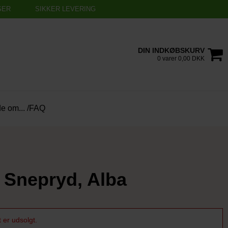
SER
SIKKER LEVERING
DIN INDKØBSKURV
0 varer 0,00 DKK
de om... /FAQ
 Snepryd, Alba
 er udsolgt.