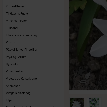
Krukketilbehør
Til Havens Fugle
Vintøndemøbler
Tulipaner
Efterårsblomstrende løg
Krokus
Påskeliljer og Pinseliljer
Prydløg - Allium
Hyacinter
Vintergækker
Vibeæg og Kejserkroner
Anemoner
Øvrige blomsterløg
Liljer