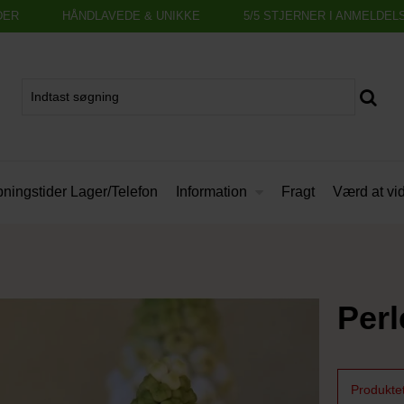
DER
HÅNDLAVEDE & UNIKKE
5/5 STJERNER I ANMELDEL
Information
ningstider Lager/Telefon
Fragt
Værd at vi
Perl
Produktet