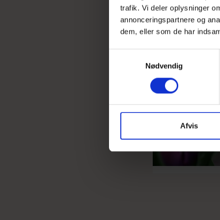
trafik. Vi deler oplysninger
annonceringspartnere og anal
dem, eller som de har indsaml
UDSOLGT
S
Nødvendig
a
m
t
y
k
k
Afvis
e
v
a
l
g