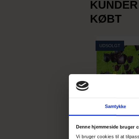
KUNDER
KØBT
UDSOLGT
Samtykke
Denne hjemmeside bruger c
Vi bruger cookies til at tilpa