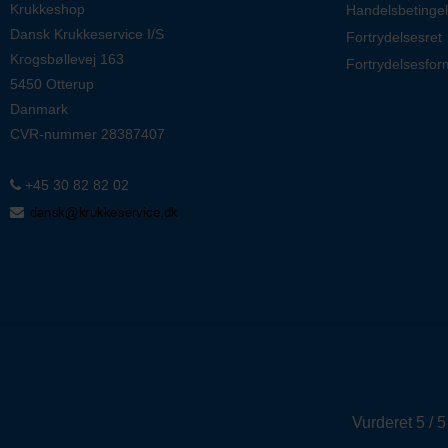
Krukkeshop
Handelsbetingel
Dansk Krukkeservice I/S
Fortrydelsesret
Krogsbøllevej 163
Fortrydelsesfor
5450 Otterup
Danmark
CVR-nummer
28387407
+45 30 82 82 02
Vurderet 5 / 