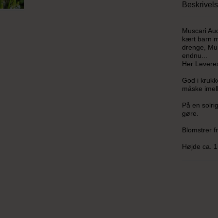
Beskrivel
Muscari Auc
kært barn m
drenge, Mun
endnu...
Her Leveres
God i krukke
måske imell
På en solri
gøre.
Blomstrer f
Højde ca. 1