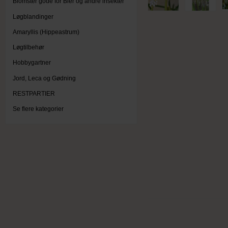
Blomster gode for Bier og andre insekter
Løgblandinger
Amaryllis (Hippeastrum)
Løgtilbehør
Hobbygartner
Jord, Leca og Gødning
RESTPARTIER
Se flere kategorier