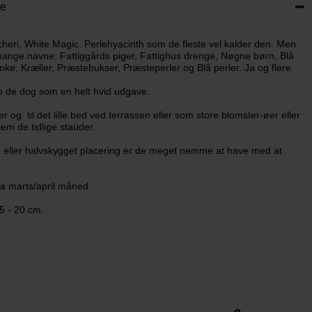
se
heri, White Magic. Perlehyacinth som de fleste vel kalder den. Men
ange navne: Fattiggårds piger, Fattighus drenge, Nøgne børn, Blå
ke, Kræller, Præstebukser, Præsteperler og Blå perler. Ja og flere
 de dog som en helt hvid udgave.
r og til det lille bed ved terrassen eller som store blomster-øer eller
em de tidlige stauder.
g eller halvskygget placering er de meget nemme at have med at
ra marts/april måned.
5 - 20 cm.