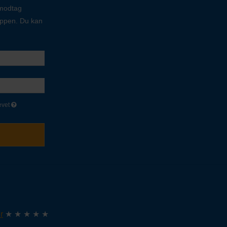
 modtag
oppen. Du kan
evet
r
★ ★ ★ ★ ★