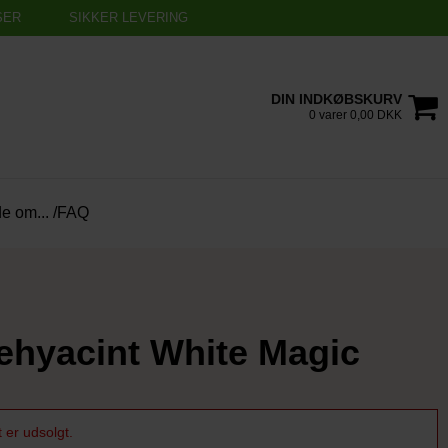
SER
SIKKER LEVERING
DIN INDKØBSKURV
0 varer 0,00 DKK
de om... /FAQ
ehyacint White Magic
 er udsolgt.