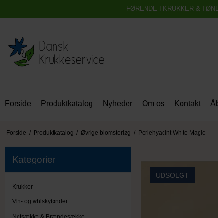
FØRENDE I KRUKKER & TØN
Forside
Produktkatalog
Nyheder
Om os
Kontakt
Åb
Forside
/
Produktkatalog
/
Øvrige blomsterløg
/
Perlehyacint White Magic
Kategorier
UDSOLGT
Krukker
Vin- og whiskytønder
Netsække & Brændesække