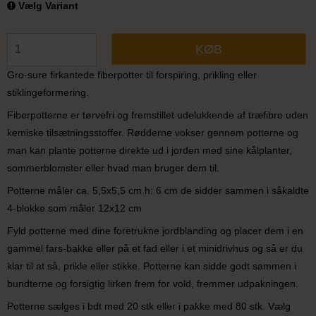
Vælg Variant
KØB
Gro-sure firkantede fiberpotter til forspiring, prikling eller
stiklingeformering.
Fiberpotterne er tørvefri og fremstillet udelukkende af træfibre uden
kemiske tilsætningsstoffer. Rødderne vokser gennem potterne og
man kan plante potterne direkte ud i jorden med sine kålplanter,
sommerblomster eller hvad man bruger dem til.
Potterne måler ca. 5,5x5,5 cm h: 6 cm de sidder sammen i såkaldte
4-blokke som måler 12x12 cm
Fyld potterne med dine foretrukne jordblanding og placer dem i en
gammel fars-bakke eller på et fad eller i et minidrivhus og så er du
klar til at så, prikle eller stikke. Potterne kan sidde godt sammen i
bundterne og forsigtig lirken frem for vold, fremmer udpakningen.
Potterne sælges i bdt med 20 stk eller i pakke med 80 stk. Vælg