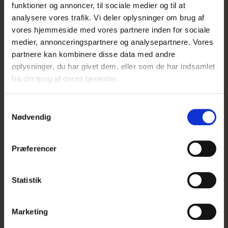
funktioner og annoncer, til sociale medier og til at
analysere vores trafik. Vi deler oplysninger om brug af
vores hjemmeside med vores partnere inden for sociale
medier, annonceringspartnere og analysepartnere. Vores
partnere kan kombinere disse data med andre
oplysninger, du har givet dem, eller som de har indsamlet
fra din brug af deres tjenester.
S
Nødvendig
a
m
t
Præferencer
y
k
k
Statistik
e
v
Marketing
a