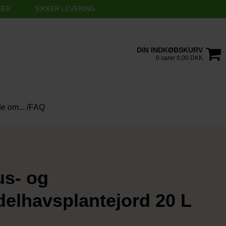
SER
SIKKER LEVERING
DIN INDKØBSKURV
0 varer 0,00 DKK
de om... /FAQ
us- og
elhavsplantejord 20 L