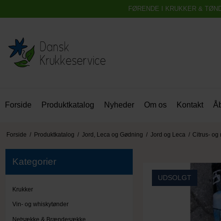
FØRENDE I KRUKKER & TØN
Forside
Produktkatalog
Nyheder
Om os
Kontakt
Åb
Forside
/
Produktkatalog
/
Jord, Leca og Gødning
/
Jord og Leca
/
Citrus- og
Kategorier
UDSOLGT
Krukker
Vin- og whiskytønder
Netsække & Brændesække