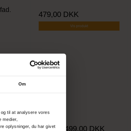
fad.
479,00 DKK
Vis produkt
Om
 og til at analysere vores
e medier,
fit
e oplysninger, du har givet
Pris fra
499,00 DKK