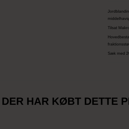
Jordblanding
middelhavsp
Tilsat Makr
Hovedbestan
fraktionsstø
Sæk med 20 
 DER HAR KØBT DETTE 