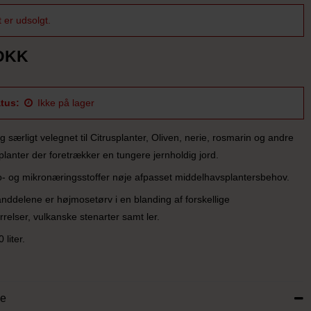
 er udsolgt.
 DKK
tus:
Ikke på lager
 særligt velegnet til Citrusplanter, Oliven, nerie, rosmarin og andre
lanter der foretrækker en tungere jernholdig jord.
o- og mikronæringsstoffer nøje afpasset middelhavsplantersbehov.
ddelene er højmosetørv i en blanding af forskellige
rrelser, vulkanske stenarter samt ler.
liter.
se