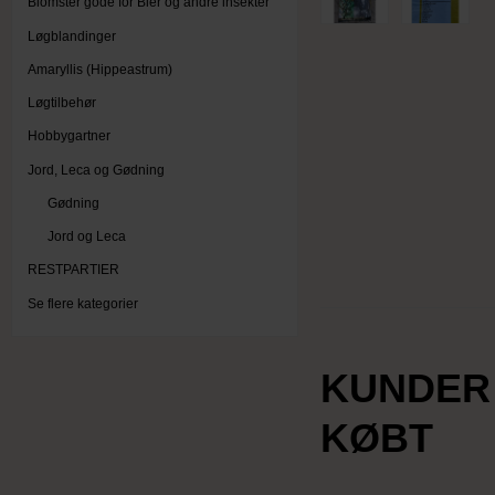
Blomster gode for Bier og andre insekter
Løgblandinger
Amaryllis (Hippeastrum)
Løgtilbehør
Hobbygartner
Jord, Leca og Gødning
Gødning
Jord og Leca
RESTPARTIER
Se flere kategorier
KUNDER
KØBT