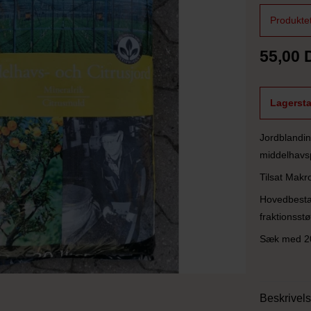
Produktet
55,00
Lagersta
Jordblanding
middelhavsp
Tilsat Makr
Hovedbestan
fraktionsstø
Sæk med 20 
Beskrivel