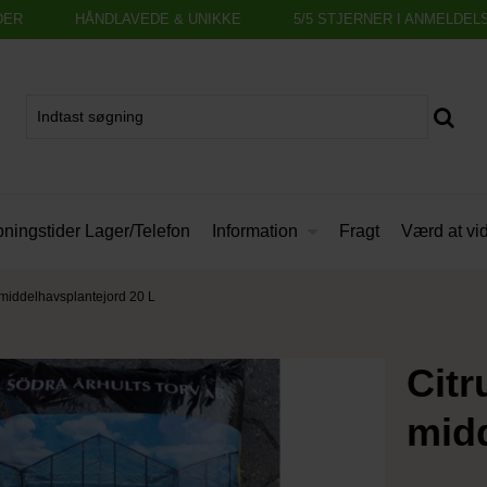
DER
HÅNDLAVEDE & UNIKKE
5/5 STJERNER I ANMELDEL
Information
ningstider Lager/Telefon
Fragt
Værd at vi
 middelhavsplantejord 20 L
Citr
midd