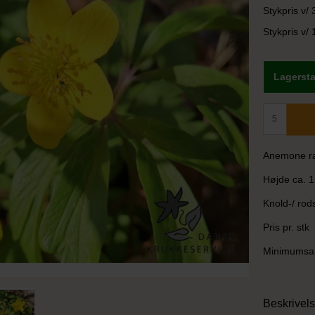
Stykpris v/ 
Stykpris v/ 
Lagersta
Anemone ra
Højde ca. 1
Knold-/ rods
Pris pr. stk
Minimumsalg
Beskrivel