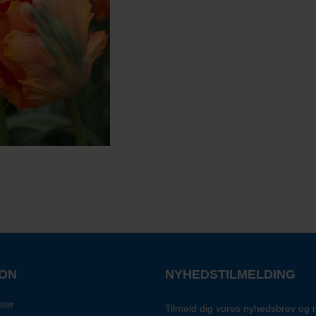
ION
NYHEDSTILMELDING
ser
Tilmeld dig vores nyhedsbrev og