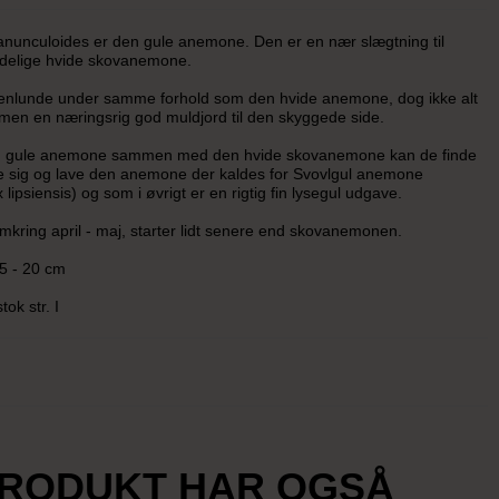
nunculoides er den gule anemone. Den er en nær slægtning til
ndelige hvide skovanemone.
enlunde under samme forhold som den hvide anemone, dog ikke alt
d, men en næringsrig god muldjord til den skyggede side.
n gule anemone sammen med den hvide skovanemone kan de finde
e sig og lave den anemone der kaldes for Svovlgul anemone
ipsiensis) og som i øvrigt er en rigtig fin lysegul udgave.
mkring april - maj, starter lidt senere end skovanemonen.
5 - 20 cm
tok str. I
PRODUKT HAR OGSÅ