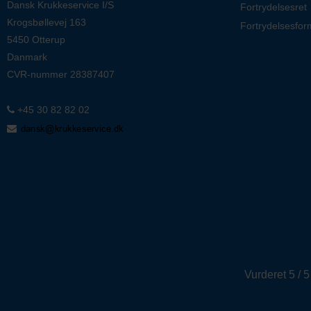
Dansk Krukkeservice I/S
Fortrydelsesret
Krogsbøllevej 163
Fortrydelsesfor
5450 Otterup
Danmark
CVR-nummer
28387407
+45 30 82 82 02
Vurderet 5 / 