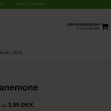
SER
SIKKER LEVERING
DIN INDKØBSKURV
0 varer 0,00 DKK
de om... /FAQ
 anemone
3,95 DKK
5 stk.