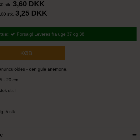
3,60 DKK
30 stk.
3,25 DKK
100 stk.
tus:
Forsalg! Leveres fra uge 37 og 38
KØB
nunculoides - den gule anemone.
5 - 20 cm
tok str. I
: 5 stk.
se