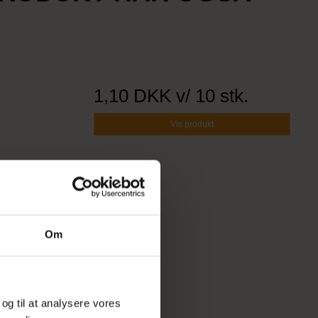
1,10 DKK
v/ 10 stk.
Vis produkt
Om
 og til at analysere vores