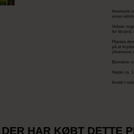
Anemone ra
vores almi
Vokser nog
for let jor
Plantes de
på at kryds
(Anemone x l
Blomstrer o
Højde ca. 1
Knold-/ rods
 DER HAR KØBT DETTE 