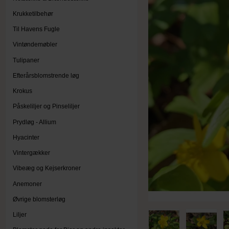
Krukketilbehør
Til Havens Fugle
Vintøndemøbler
Tulipaner
Efterårsblomstrende løg
Krokus
Påskeliljer og Pinseliljer
Prydløg - Allium
Hyacinter
Vintergækker
Vibeæg og Kejserkroner
Anemoner
Øvrige blomsterløg
Liljer