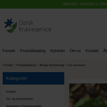
FØRENDE I KRUKKER & TØN
Forside
Produktkatalog
Nyheder
Om os
Kontakt
Åb
Forside
/
Produktkatalog
/
Øvrige blomsterløg
/
Gul anemone
Kategorier
Krukker
Vin- og whiskytønder
Netsække & Brændesække