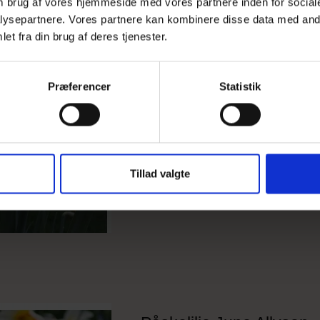
 om brug af vores hjemmeside med vores partnere inden for social
ysepartnere. Vores partnere kan kombinere disse data med andr
et fra din brug af deres tjenester.
Påskelilje Dutch Master
Præferencer
Statistik
Tillad valgte