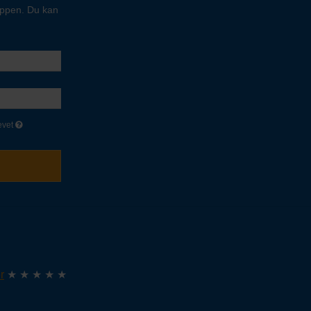
oppen. Du kan
evet
r
★ ★ ★ ★ ★