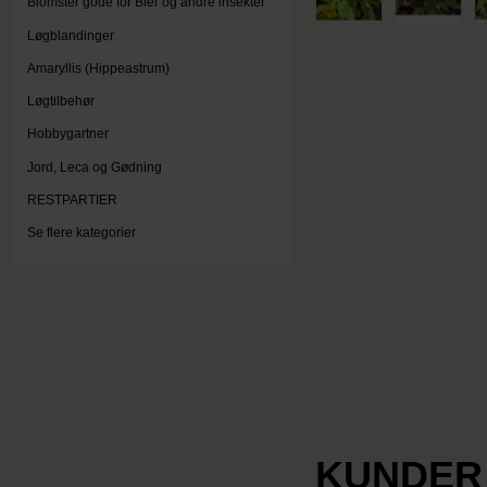
Blomster gode for Bier og andre insekter
Løgblandinger
Amaryllis (Hippeastrum)
Løgtilbehør
Hobbygartner
Jord, Leca og Gødning
RESTPARTIER
Se flere kategorier
KUNDER