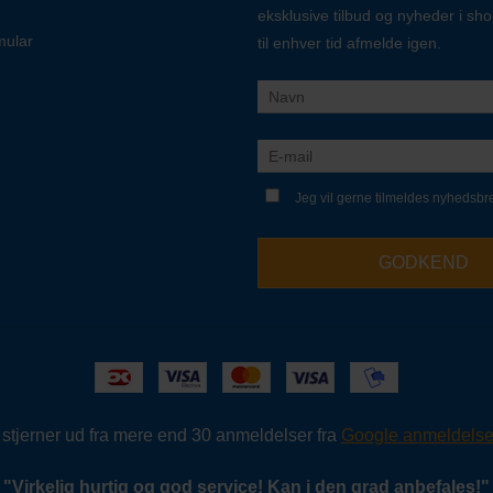
eksklusive tilbud og nyheder i sh
mular
til enhver tid afmelde igen.
Jeg vil gerne tilmeldes nyhedsbr
GODKEND
5 stjerner ud fra mere end 30 anmeldelser fra
Google anmeldelse
"
Virkelig hurtig og god service!
Kan i den grad anbefales!
"