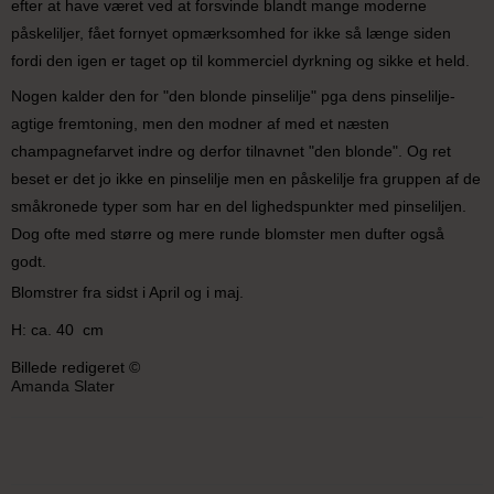
efter at have været ved at forsvinde blandt mange moderne
påskeliljer, fået fornyet opmærksomhed for ikke så længe siden
fordi den igen er taget op til kommerciel dyrkning og sikke et held.
Nogen kalder den for "den blonde pinselilje" pga dens pinselilje-
agtige fremtoning, men den modner af med et næsten
champagnefarvet indre og derfor tilnavnet "den blonde". Og ret
beset er det jo ikke en pinselilje men en påskelilje fra gruppen af de
småkronede typer som har en del lighedspunkter med pinseliljen.
Dog ofte med større og mere runde blomster men dufter også
godt.
Blomstrer fra sidst i April og i maj.
H: ca. 40 cm
Billede redigeret ©
Amanda Slater