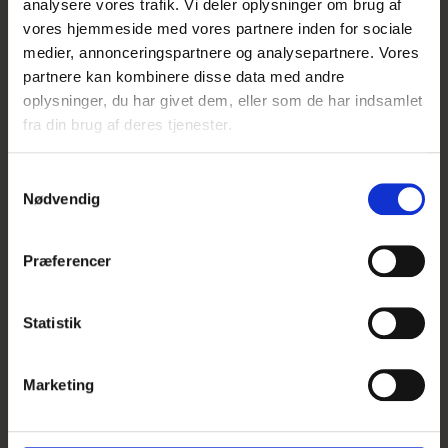
analysere vores trafik. Vi deler oplysninger om brug af
UDSOLGT
vores hjemmeside med vores partnere inden for sociale
medier, annonceringspartnere og analysepartnere. Vores
partnere kan kombinere disse data med andre
oplysninger, du har givet dem, eller som de har indsamlet
fra din brug af deres tjenester.
S
Nødvendig
a
m
t
Præferencer
y
k
k
Statistik
e
v
Marketing
a
l
Dobbelt Påskelilje Double Fashion
g