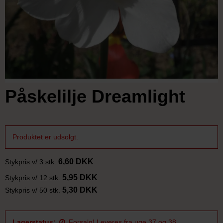
Påskelilje Dreamlight
Produktet er udsolgt.
6,60 DKK
Stykpris v/ 3 stk.
5,95 DKK
Stykpris v/ 12 stk.
5,30 DKK
Stykpris v/ 50 stk.
Lagerstatus:
Forsalg! Leveres fra uge 37 og 38