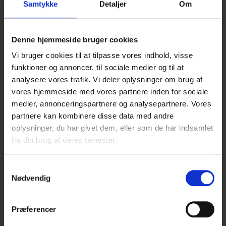
Samtykke
Detaljer
Om
Dahlia Arabian Night
Denne hjemmeside bruger cookies
24,95 DKK
Vi bruger cookies til at tilpasse vores indhold, visse
Vis produkt
funktioner og annoncer, til sociale medier og til at
analysere vores trafik. Vi deler oplysninger om brug af
vores hjemmeside med vores partnere inden for sociale
medier, annonceringspartnere og analysepartnere. Vores
partnere kan kombinere disse data med andre
oplysninger, du har givet dem, eller som de har indsamlet
UDSOLGT
fra din brug af deres tjenester.
S
Nødvendig
a
m
t
Præferencer
y