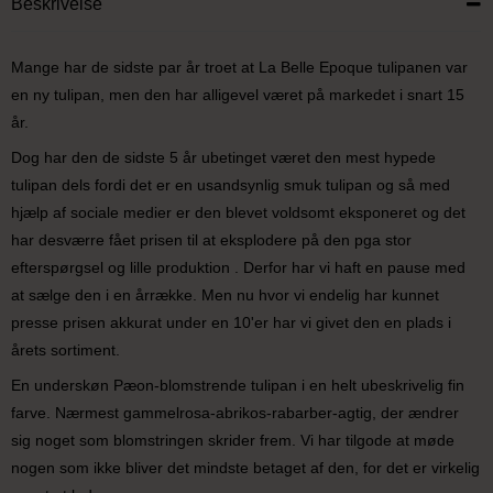
Beskrivelse
Mange har de sidste par år troet at La Belle Epoque tulipanen var
en ny tulipan, men den har alligevel været på markedet i snart 15
år.
Dog har den de sidste 5 år ubetinget været den mest hypede
tulipan dels fordi det er en usandsynlig smuk tulipan og så med
hjælp af sociale medier er den blevet voldsomt eksponeret og det
har desværre fået prisen til at eksplodere på den pga stor
efterspørgsel og lille produktion . Derfor har vi haft en pause med
at sælge den i en årrække. Men nu hvor vi endelig har kunnet
presse prisen akkurat under en 10'er har vi givet den en plads i
årets sortiment.
En underskøn Pæon-blomstrende tulipan i en helt ubeskrivelig fin
farve. Nærmest gammelrosa-abrikos-rabarber-agtig, der ændrer
sig noget som blomstringen skrider frem. Vi har tilgode at møde
nogen som ikke bliver det mindste betaget af den, for det er virkelig