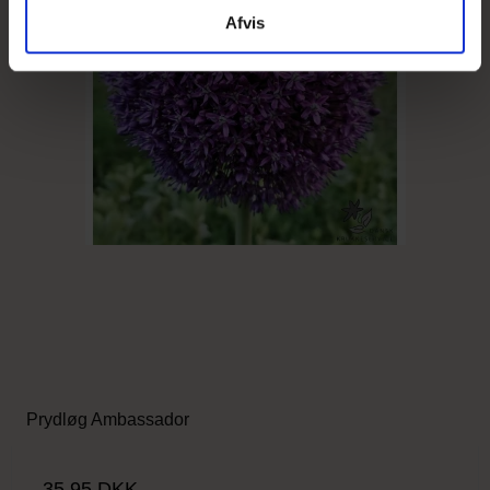
Afvis
Prydløg Ambassador
35,95 DKK