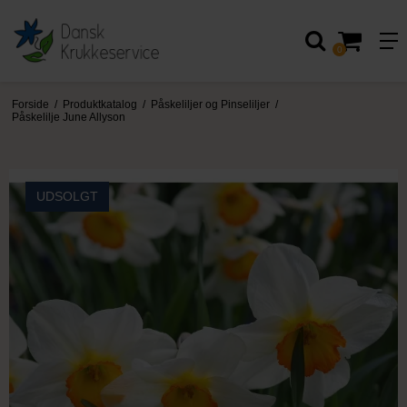
0
Forside
/
Produktkatalog
/
Påskeliljer og Pinseliljer
/
Påskelilje June Allyson
UDSOLGT