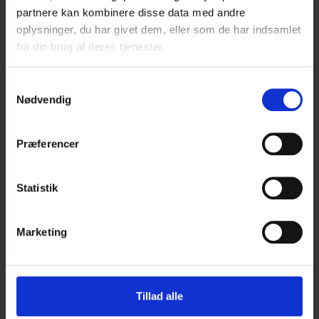
partnere kan kombinere disse data med andre
oplysninger, du har givet dem, eller som de har indsamlet
fra din brug af deres tjenester.
S
Nødvendig
a
m
t
Præferencer
y
k
k
Statistik
e
v
Planteskilte plast 100 mm, pose m. 50 stk.
Marketing
a
l
26,95 DKK
g
Tillad alle
Vis produkt