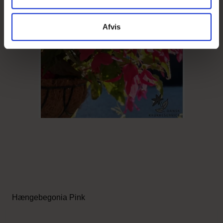
Afvis
Hængebegonia Pink