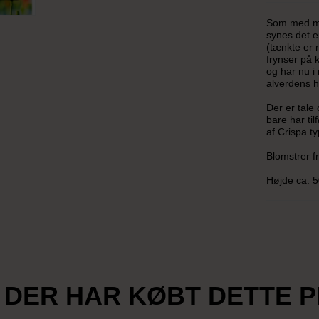
Som med me
synes det e
(tænkte er n
frynser på 
og har nu i
alverdens h
Der er tale
bare har til
af Crispa t
Blomstrer fr
Højde ca. 
 DER HAR KØBT DETTE 