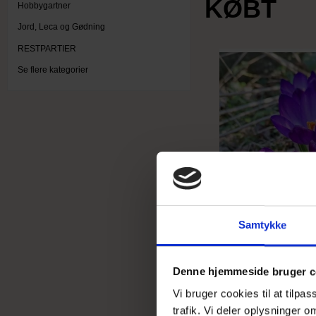
KØBT
Hobbygartner
Jord, Leca og Gødning
RESTPARTIER
Se flere kategorier
Samtykke
Denne hjemmeside bruger c
Vi bruger cookies til at tilpa
trafik. Vi deler oplysninger