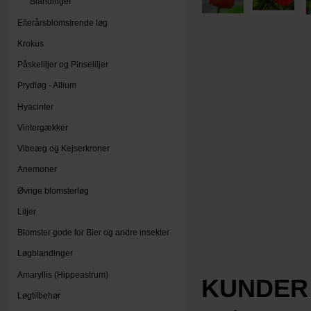
Blandinger
Efterårsblomstrende løg
Krokus
Påskeliljer og Pinseliljer
Prydløg - Allium
Hyacinter
Vintergækker
Vibeæg og Kejserkroner
Anemoner
Øvrige blomsterløg
Liljer
Blomster gode for Bier og andre insekter
Løgblandinger
Amaryllis (Hippeastrum)
KUNDER
Løgtilbehør