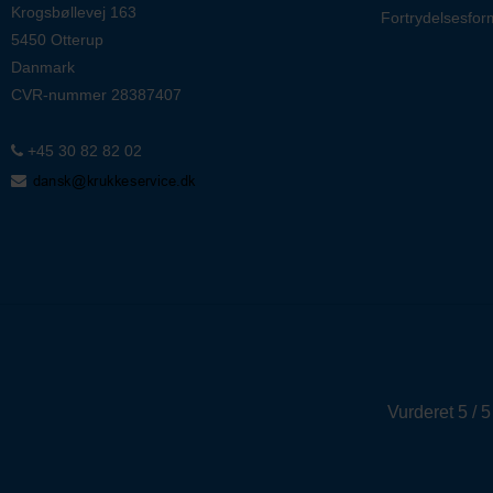
Krogsbøllevej 163
Fortrydelsesfor
5450 Otterup
Danmark
CVR-nummer
28387407
+45 30 82 82 02
Vurderet 5 / 