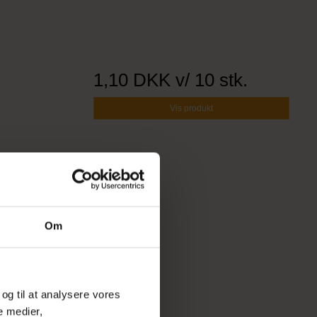
1,10 DKK
v/ 10 stk.
Vis produkt
Om
 og til at analysere vores
e medier,