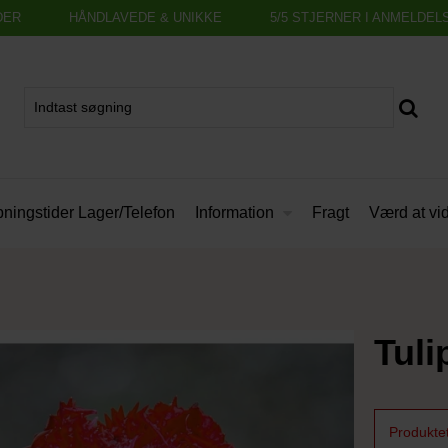
DER
HÅNDLAVEDE & UNIKKE
5/5 STJERNER I ANMELDEL
Information
ningstider Lager/Telefon
Fragt
Værd at vi
Tuli
Produktet