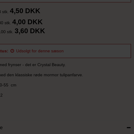
4,50 DKK
3 stk.
4,00 DKK
30 stk.
3,60 DKK
100 stk.
tus:
Udsolgt for denne sæson
ed frynser - det er Crystal Beauty.
ed den klassiske røde mormor tulipanfarve.
50-55 cm
12
se