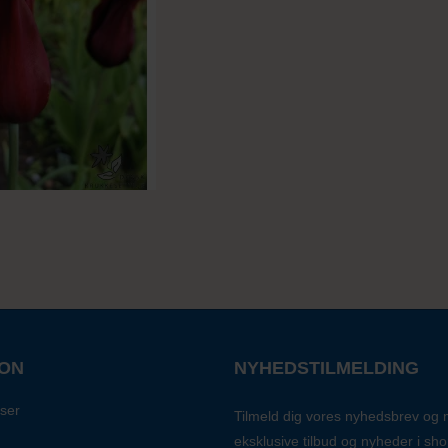
ION
NYHEDSTILMELDING
ser
Tilmeld dig vores nyhedsbrev og
eksklusive tilbud og nyheder i sh