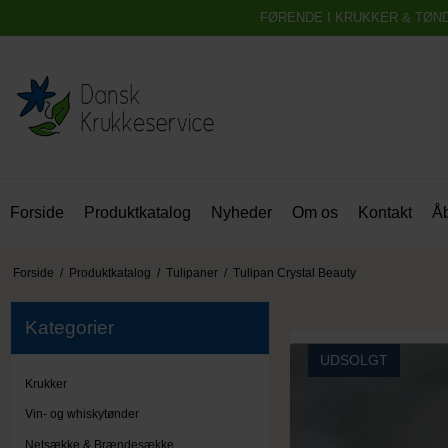
FØRENDE I KRUKKER & TØN
Forside
Produktkatalog
Nyheder
Om os
Kontakt
Åb
Forside
/
Produktkatalog
/
Tulipaner
/
Tulipan Crystal Beauty
Kategorier
UDSOLGT
Krukker
Vin- og whiskytønder
Netsække & Brændesække