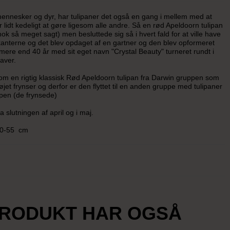
nnesker og dyr, har tulipaner det også en gang i mellem med at
r lidt kedeligt at gøre ligesom alle andre. Så en rød Apeldoorn tulipan
ok så meget sagt) men besluttede sig så i hvert fald for at ville have
kanterne og det blev opdaget af en gartner og den blev opformeret
 mere end 40 år med sit eget navn "Crystal Beauty" turneret rundt i
aver.
 om en rigtig klassisk Rød Apeldoorn tulipan fra Darwin gruppen som
føjet frynser og derfor er den flyttet til en anden gruppe med tulipaner
ypen (de frynsede)
a slutningen af april og i maj.
50-55 cm
PRODUKT HAR OGSÅ